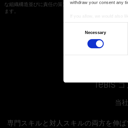
withdraw your consent any tim
な組織構造並びに責任の策定に取り組み
性を最大限
ます。
If you allow, we would also lik
Collect information a
Consent
Identify your device by
Necessary
Selection
Find out more about how your
You can change or revoke yo
Imprint
|
Data protection
|
D
Tebi
当
専門スキルと対人スキルの両方を伸ば