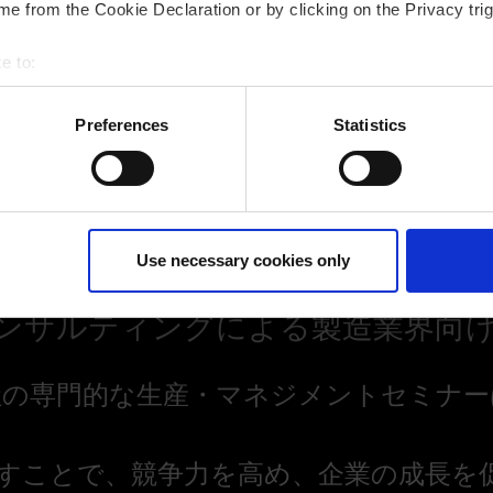
e from the Cookie Declaration or by clicking on the Privacy trig
に高めます。
します。
e to:
bout your geographical location which can be accurate to within 
Tebisコンサルティングの詳細はこちら (英文ページ)
 actively scanning it for specific characteristics (fingerprinting)
Preferences
Statistics
 personal data is processed and set your preferences in the
det
ur consent at any time. (Change cookie settings)
isclaimer of liability
Use necessary cookies only
s コンサルティングによる製造業界向
社の専門的な生産・マネジメントセミナー
すことで、競争力を高め、企業の成長を