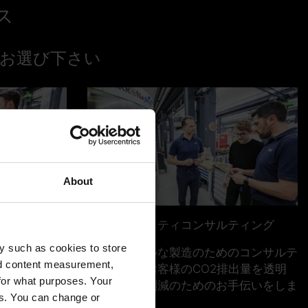
ス
お選び下さい
About
サステナビリティコンサルティング
y such as cookies to store
グが、革新的
サステナブルな製造のためのコンサルテ
nd content measurement,
最適化をサポ
ィングではお客様のCO2排出量を透明
for what purposes. Your
関係者の意見
化し、その削減のためのお手伝いをしま
es. You can change or
の基盤を構築
す。