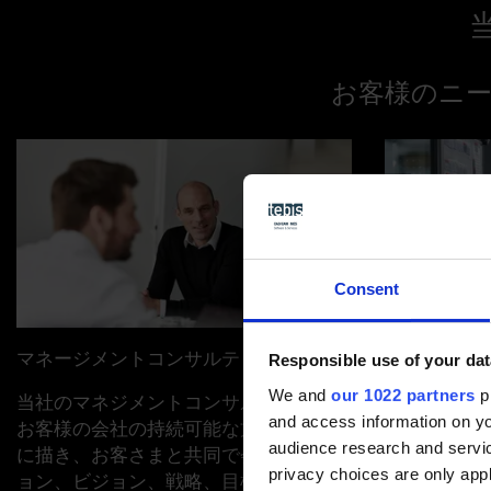
お客様のニ
Consent
マネージメントコンサルティング
プロセスコ
Responsible use of your dat
We and
our 1022 partners
pr
当社のマネジメントコンサルティングが
製造プロセ
and access information on yo
お客様の会社の持続可能な方向性を明確
全員と共同
audience research and servi
に描き、お客さまと共同で会社のミッシ
築し、さら
privacy choices are only app
ョン、ビジョン、戦略、目標そして明確
ジタル化そ