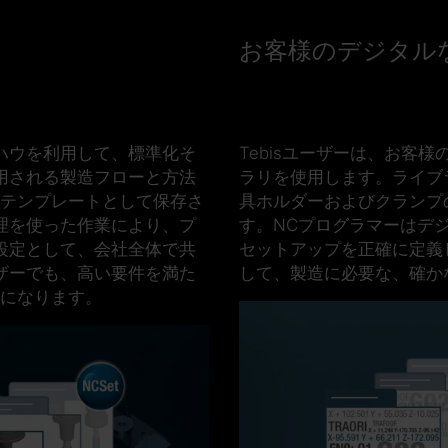
お客様のデジタル
ウハウを利用して、標準化そ
Tebisユーザーは、お客
用される製造フローと方法
ラリを使用します。ライブ
、テンプレートとして保存さ
具ホルダーおよびクランプ
理を使った作業により、プ
す。NCプログラマーはデ
設定として、会社全体で共
セットアップ
を正確に
定義
ザー
でも、高い要件を満た
して、製造に必要な、確か
うになります。