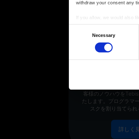
withdraw your consent any tim
If you allow, we would also lik
Collect information a
Consent
Identify your device by
Necessary
Selection
Find out more about how your
You can change or revoke yo
Imprint
|
Data protection
|
D
デジタル製
私たちが、標準のプロ
し、それに基づきテン
客様のノウハウをTeb
たします。プログラマ
スクを割り当てられ
詳しく