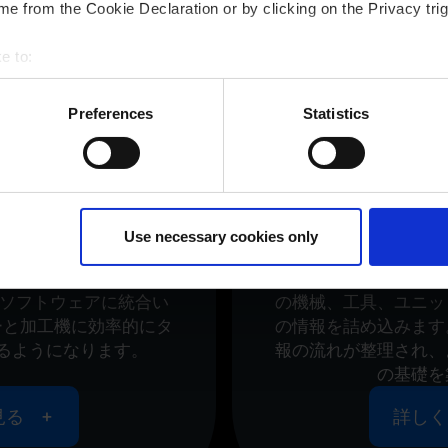
e from the Cookie Declaration or by clicking on the Privacy trig
e to:
bout your geographical location which can be accurate to within 
 actively scanning it for specific characteristics (fingerprinting)
Preferences
Statistics
 personal data is processed and set your preferences in the
det
ur consent at any time. (Change cookie settings)
isclaimer of liability
造のノウハウ
デジタル
Use necessary cookies only
セスと加工方法を調査
お客様の製造環境のバ
プレートを作成して、お
に作成いたします。Te
isソフトウェアに統合い
の機械、工具、ユニッ
ーと加工機に効率的にタ
の情報を詰め込みます
るようになります。
報の流れが整理され、
の基礎を
見る
詳しく