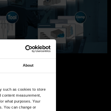
About
y such as cookies to store
nd content measurement,
for what purposes. Your
es. You can change or