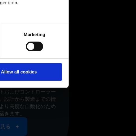
ger icon.
several meters
Marketing
ails section
.
の製造環境
Allow all cookies
ーチャルモデルを、正確
bisシステムに、お客様
トおよびコントローラー
。設計から製造までの情
より高度な自動化のため
築きます。
見る