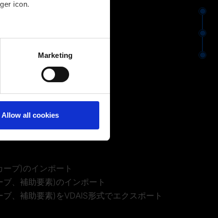
ger icon.
⬤
⬤
several meters
Marketing
⬤
ails section
.
Allow all cookies
カーブ)のインポート
ーブ、補助要素)のインポート
ブ、補助要素)をVDAIS形式でエクスポート