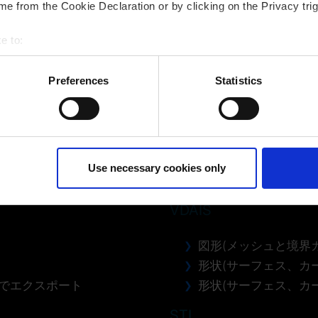
e from the Cookie Declaration or by clicking on the Privacy trig
e to:
bout your geographical location which can be accurate to within 
 actively scanning it for specific characteristics (fingerprinting)
Preferences
Statistics
 personal data is processed and set your preferences in the
det
ur consent at any time. (Change cookie settings)
isclaimer of liability
Use necessary cookies only
VDAIS
図形(メッシュと境界
形状(サーフェス、カ
式でエクスポート
形状(サーフェス、カー
STL