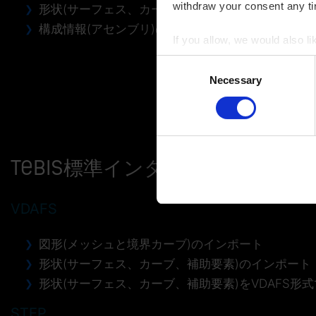
withdraw your consent any tim
形状(サーフェス、カーブ、補助要素)のインポート
構成情報(アセンブリ)のインポート
If you allow, we would also lik
Collect information a
Consent
Identify your device by
Necessary
Selection
Find out more about how your
You can change or revoke yo
Imprint
|
Data protection
|
D
Tebis標準インターフェース
VDAFS
図形(メッシュと境界カーブ)のインポート
形状(サーフェス、カーブ、補助要素)のインポート
形状(サーフェス、カーブ、補助要素)をVDAFS形
STEP