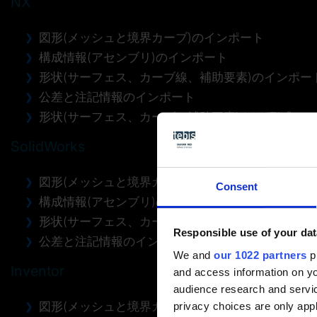
NX
図形(メッシュと境界カーブ)のインポート
構成情報(アセンブリ)のインポート
形状(サーフェス、カーブ線、補助要素)のインポー
公差と注記情報のインポート
形状(サーフェス、カーブ、補助要素)をNX形式で
SolidWorks
図形(メッシュと境界カーブ)のインポート
Consent
構成情報(アセンブリ)のインポート
形状(サーフェス、カーブ、補助要素)のインポート
Responsible use of your dat
公差と注記情報のインポート
We and
our 1022 partners
pr
Inventor
and access information on yo
audience research and servi
図形(メッシュと境界カーブ)のインポート
privacy choices are only app