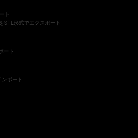
ポート
要素)をSTL形式でエクスポート
ポート
のインポート