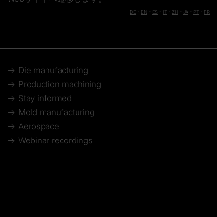
DE
-
EN
-
ES
-
IT
-
ZH
-
JA
-
PT
-
FR
Die manufacturing
Production machining
Stay informed
Mold manufacturing
Aerospace
Webinar recordings
Model making
Automotive
Technical articles