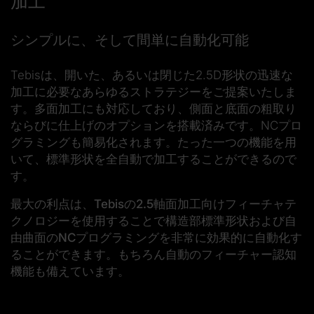
加工
シンプルに、そして間単に自動化可能
Tebisは、開いた、あるいは閉じた2.5D形状の迅速な
加工に必要なあらゆるストラテジーをご提案いたしま
す。多面加工にも対応しており、側面と底面の粗取り
ならびに仕上げのオプションを搭載済みです。NCプロ
グラミングも簡易化されます。
たった一つの機能
を用
いて、
標準形状
を全自動で加工することができるので
す。
最大の利点は、
Tebisの2.5軸面加工向けフィーチャテ
クノロジー
を使用することで
構造部標準形状および自
由曲面のNCプログラミング
を非常に効果的に
自動化
す
ることができます。もちろん自動のフィーチャー認知
機能も備えています。