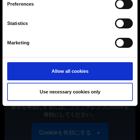
Preferences
完全な長穴加工
Collect information about your geographical
⬤
location which can be accurate to within several
meters
Statistics
⬤
Identify your device by actively scanning it for
specific characteristics (fingerprinting)
Marketing
⬤
Find out more about how your personal data is processed
and set your preferences in the
details section
.
⬤
外ねじを安全に生産
You can change or revoke your consent at any time.
⬤
Allow all cookies
(Change cookie settings)
Imprint
|
Data protection
|
Disclaimer of liability
⬤
動画を確認する / お問い合わせフォーム
Use necessary cookies only
⬤
表示を有効にするには、プリファレンスCookieを
有効にしてください。
Cookieを有効にする