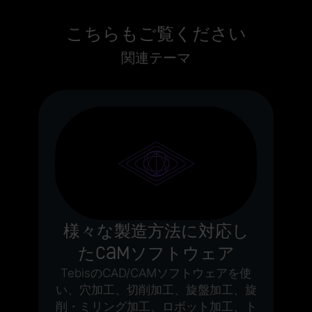
こちらもご覧ください
関連テーマ
ル
T
シ
ニ
詰
報
化
様々な製造方法に対応し
たCAMソフトウェア
TebisのCAD/CAMソフトウェアを使
い、穴加工、切削加工、旋盤加工、旋
削・ミリング加工、ロボット加工、ト