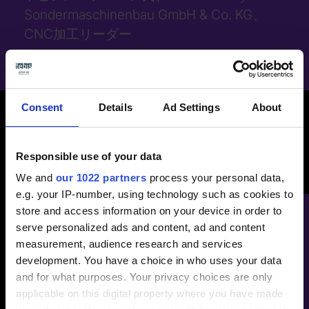
Sondermaschinenbau GmbH & Co. KG、
CNC加工リーダー
Consent
Details
Ad Settings
About
Responsible use of your data
We and
our 1022 partners
process your personal data,
e.g. your IP-number, using technology such as cookies to
store and access information on your device in order to
リリースの改善点を分かりやすく
serve personalized ads and content, ad and content
measurement, audience research and services
まとめました
development. You have a choice in who uses your data
and for what purposes. Your privacy choices are only
applicable on this digital property where you have made