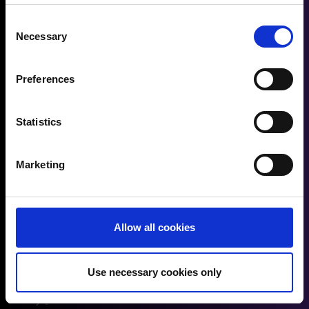
your choices. You can change or withdraw your consent
any time from the Cookie Declaration or by clicking on
Consent
the Privacy trigger icon.
Necessary
Selection
⬤
If you allow, we would also like to:
Preferences
Collect information about your geographical
location which can be accurate to within several
meters
Statistics
Identify your device by actively scanning it for
Tebis 4.1 Release 11: バーチャル
specific characteristics (fingerprinting)
Marketing
で検証し、より安全で高精度な加
Find out more about how your personal data is processed
工へ
and set your preferences in the
details section
.
3月末にリリース
You can change or revoke your consent at any time.
Allow all cookies
工具の超高速検索、自動で最適な干渉回避、
(Change cookie settings)
最適化されたロボット加工機能を備えたTebis
Imprint
|
Data protection
|
Disclaimer of liability
Release 11により、これまで以上に安全かつ高
Use necessary cookies only
速、そして快適に作業できるようになりま
す。