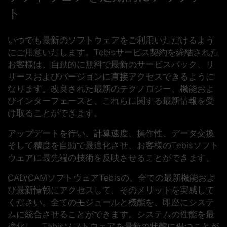
ト
いつでも最新のソフトウェア
をご利用いただけるよう
にご用意いたします。Tebisサービス契約を締結された
お客様は、自動的に無料で最新のサービスパック、リ
リースおよびバージョンに直接アクセスできるように
なります。改良された最新の
テクノロジー、機能およ
びインターフェース
と、これらに関する最新情報を受
け取ることができます。
アップデートを行い、計算速度、操作性、データ交換
そして精度を
自動
で最適化させ、お客様のTebisソフト
ウェアに最先端の技術を反映させることができます。
CAD/CAMソフトウェアTebisの、全ての最新機能およ
び
最新情報
にアクセスして、そのメリットを実感して
ください。全てのモジュールと機能を、即座にシステ
ムに統合させることができます。システムの性能を最
適化し、Tebisソフトウェアを最新の状態に保つことが