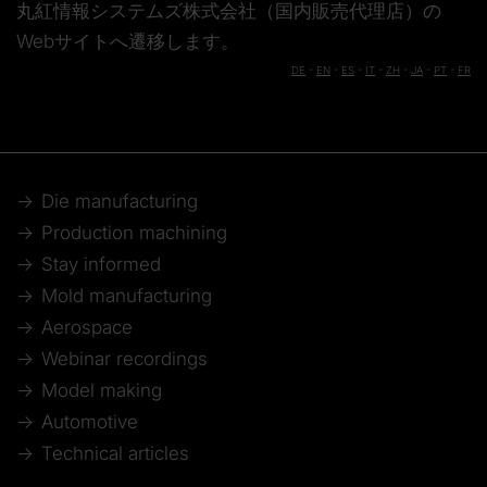
丸紅情報システムズ株式会社（国内販売代理店）の
Webサイトへ遷移します。
DE
-
EN
-
ES
-
IT
-
ZH
-
JA
-
PT
-
FR
Die manufacturing
Production machining
Stay informed
Mold manufacturing
Aerospace
Webinar recordings
Model making
Automotive
Technical articles