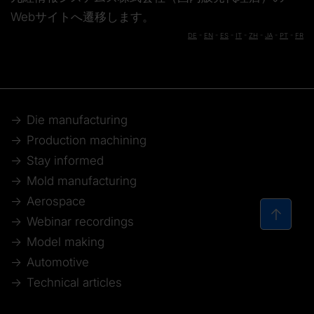
Webサイトへ遷移します。
DE
-
EN
-
ES
-
IT
-
ZH
-
JA
-
PT
-
FR
Die manufacturing
Production machining
Stay informed
Mold manufacturing
Aerospace
Webinar recordings
Model making
Automotive
Technical articles