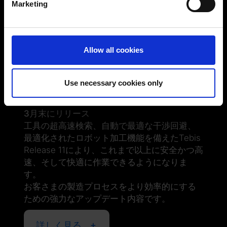
Marketing
Find out more about how your personal data is processed
and set your preferences in the
details section
.
You can change or revoke your consent at any time.
Allow all cookies
(Change cookie settings)
Tebis 4.1 Release 11: バーチャル
Imprint
|
Data protection
|
Disclaimer of liability
で検証し、より安全で高精度な加
Use necessary cookies only
工へ
3月末にリリース
工具の超高速検索、自動で最適な干渉回避、
最適化されたロボット加工機能を備えたTebis
Release 11により、これまで以上に安全かつ高
速、そして快適に作業できるようになりま
す。
お客さまの製造プロセスをより効率的にする
ための強力なアップデート内容です。
詳しく見る