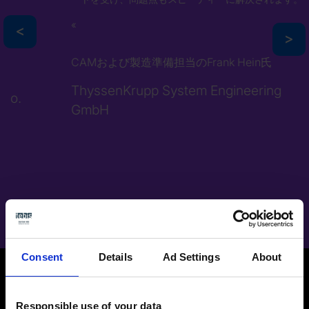
>
>
CAMおよび製造準備担当のFrank Hein氏
ThyssenKrupp System Engineering
GmbH
Consent
Details
Ad Settings
About
Responsible use of your data