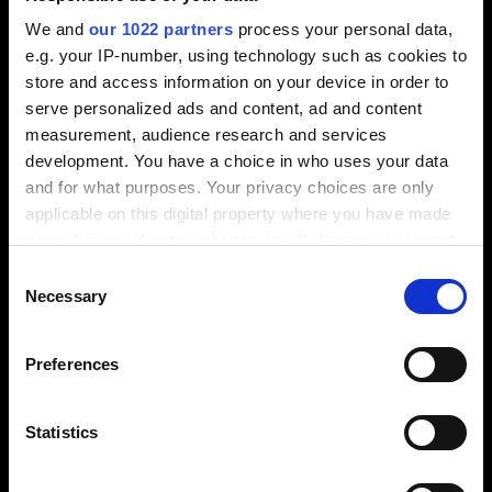
ぜひご相談下さい。
We and
our 1022 partners
process your personal data,
e.g. your IP-number, using technology such as cookies to
store and access information on your device in order to
serve personalized ads and content, ad and content
measurement, audience research and services
development. You have a choice in who uses your data
アップデートのたびに効率ア
and for what purposes. Your privacy choices are only
applicable on this digital property where you have made
ップ
your choices. You can change or withdraw your consent
Tebisソフトウェアリリースの最
any time from the Cookie Declaration or by clicking on
Consent
the Privacy trigger icon.
Necessary
新情報
Selection
If you allow, we would also like to:
Preferences
Collect information about your geographical
location which can be accurate to within several
meters
Statistics
Identify your device by actively scanning it for
specific characteristics (fingerprinting)