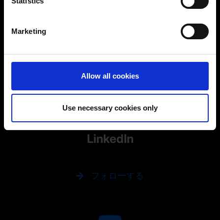
Statistics
Identify your device by actively scanning it for
specific characteristics (fingerprinting)
facebook
Marketing
Find out more about how your personal data is processed
and set your preferences in the
details section
.
フォローする
You can change or revoke your consent at any time.
Allow all cookies
(Change cookie settings)
Imprint
|
Data protection
|
Disclaimer of liability
Use necessary cookies only
LinkedIn
フォローする