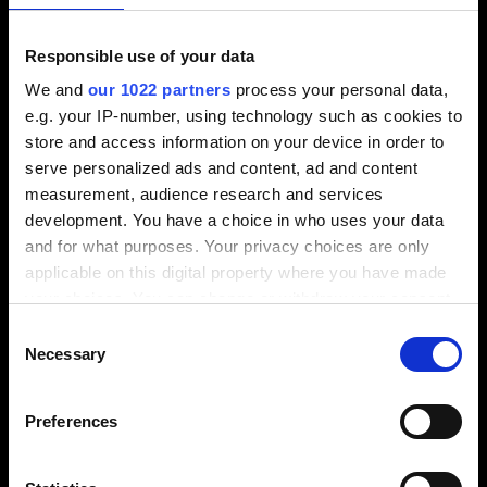
テビス社の製品開発事業に関する情
報、人事異動、新設支社についてな
Responsible use of your data
ど、当社のあらゆる最新ニュースをま
We and
our 1022 partners
process your personal data,
とめて掲載いたします。
e.g. your IP-number, using technology such as cookies to
store and access information on your device in order to
詳しく見る
serve personalized ads and content, ad and content
measurement, audience research and services
development. You have a choice in who uses your data
and for what purposes. Your privacy choices are only
applicable on this digital property where you have made
your choices. You can change or withdraw your consent
any time from the Cookie Declaration or by clicking on
Consent
the Privacy trigger icon.
Necessary
フォローする
Selection
If you allow, we would also like to:
Preferences
Collect information about your geographical
location which can be accurate to within several
meters