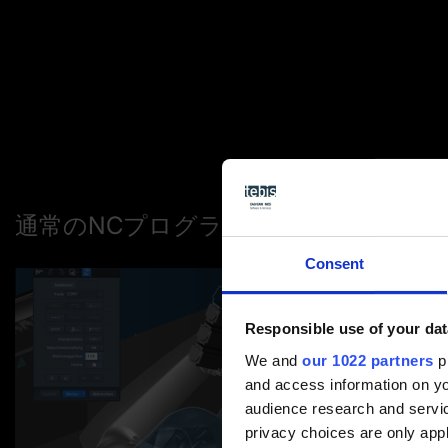
通常のNCプログラミング
Consent
Responsible use of your dat
We and
our 1022 partners
pr
and access information on yo
audience research and servi
privacy choices are only app