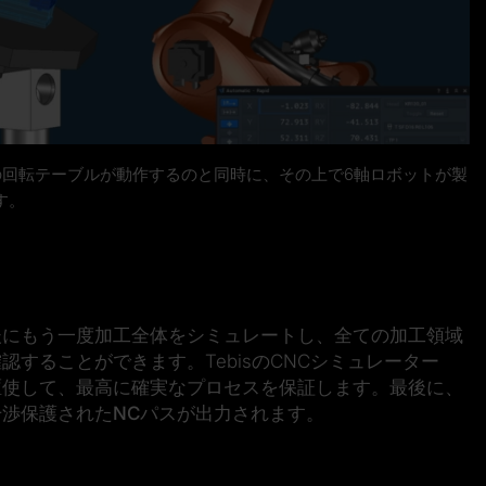
の回転テーブルが動作するのと同時に、その上で6軸ロボットが製
す。
後にもう一度加工全体をシミュレートし、全ての加工領域
確認
することができます。TebisのCNCシミュレーター
駆使して、最高に確実なプロセスを保証します。最後に、
干渉保護されたNCパス
が出力されます。