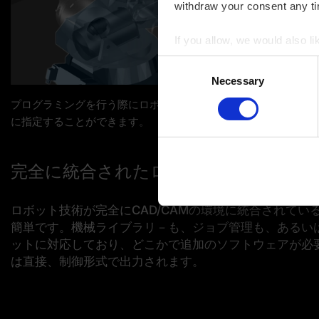
withdraw your consent any tim
If you allow, we would also lik
Collect information a
Consent
Identify your device by
Necessary
Selection
Find out more about how your
プログラミングを行う際にロボットが目で確認できるため、適
に指定することができます。
You can change or revoke yo
Imprint
|
Data protection
|
D
完全に統合されたロボット技術
ロボット技術が完全にCAD/CAMの環境に統合されてい
簡単です。機械ライブラリ－も、ジョブ管理も、あるい
ットに対応しており、どこかで追加のソフトウェアが必
は直接、制御形式
で出力されます。