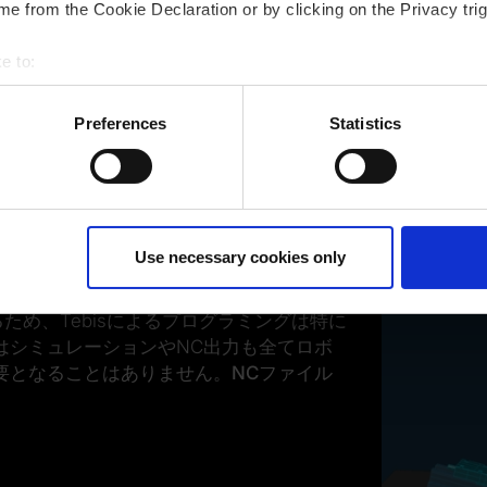
e from the Cookie Declaration or by clicking on the Privacy trig
e to:
bout your geographical location which can be accurate to within 
 actively scanning it for specific characteristics (fingerprinting)
Preferences
Statistics
 personal data is processed and set your preferences in the
det
切な位置を簡単
ur consent at any time. (Change cookie settings)
isclaimer of liability
Use necessary cookies only
る
ため、Tebisによるプログラミングは特に
はシミュレーションやNC出力も全てロボ
要となることはありません。
NCファイル