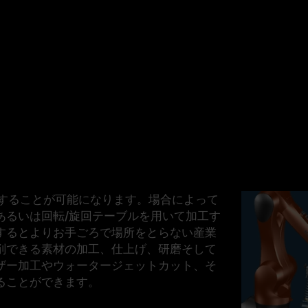
することが可能になります。場合によって
あるいは
回転/旋回テーブル
を用いて加工す
するとよりお手ごろで場所をとらない
産業
削できる素材の加工、
仕上げ
、
研磨
そして
ザー加工やウォータージェットカット、そ
ることができます。