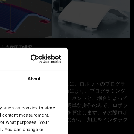
による表面の研磨
About
ングセンタの場合と同じように簡単に、ロボットのプログラ
載されたバーチャルの機械技術
により、プログラミング
認することができます。コンポーネントと、場合によって
設定に続いて、後はユーザーの簡単な操作のみで、ロボッ
y such as cookies to store
ジェントなNCパス
をTebisがを算出します。その際
ロボ
nd content measurement,
さらに、
ロボット全体を確認
しながら、加工をインタラク
for what purposes. Your
es. You can change or