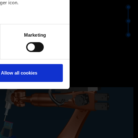
ger icon.
⬤
⬤
several meters
Marketing
⬤
ails section
.
Allow all cookies