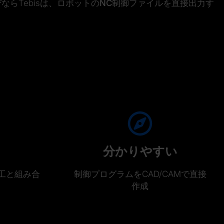
らTebisは、
ロボットのNC制御ファイル
を直接出力す
。
分かりやすい
工と組み合
制御プログラムをCAD/CAMで直接
作成