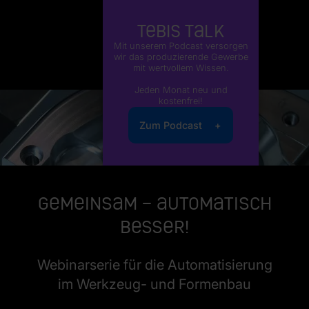
Tebis Talk
Mit unserem Podcast versorgen
wir das produzierende Gewerbe
mit wertvollem Wissen.
Jeden Monat neu und
kostenfrei!
Zum Podcast
Gemeinsam – automatisch
besser!
Webinarserie für die Automatisierung
im Werkzeug- und Formenbau