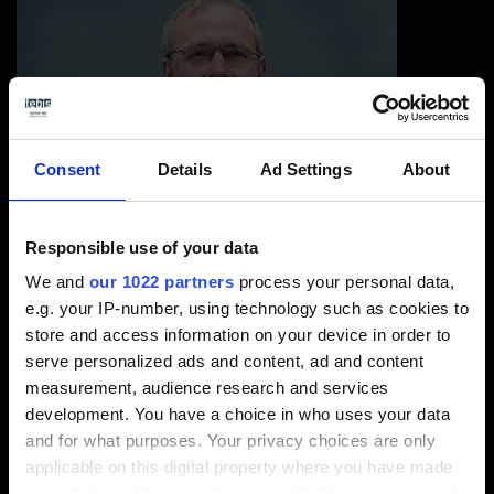
Consent
Details
Ad Settings
About
Es moderiert: Martin Vortmann, Tebis AG
Responsible use of your data
We and
our 1022 partners
process your personal data,
e.g. your IP-number, using technology such as cookies to
store and access information on your device in order to
serve personalized ads and content, ad and content
measurement, audience research and services
development. You have a choice in who uses your data
Webinaraufzeichnung ansehen
and for what purposes. Your privacy choices are only
applicable on this digital property where you have made
your choices. You can change or withdraw your consent