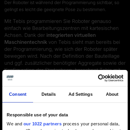
Der Roboter ist während der Programmierung sichtbar, so
gelingt es leicht die geeignete Pose zu bestimmen.
Mit Tebis programmieren Sie Roboter genauso
einfach wie Bearbeitungszentren mit kartesischen
Achsen. Dank der
integrierten virtuellen
Maschinentechnik
von Tebis sieht man bereits bei
der Programmierung, wie sich der Roboter später
bewegen wird. Nach der Definition der Bauteillage
und ggf. zusätzlicher benötigter Aggregate sowie der
Konfiguration der Startachsen, berechnet Tebis mit
wenigen Benutzereingaben
intelligente NC-Wege
mit allen Informationen für den Roboter. Dabei
werden
singuläre Punkte des Roboters automatisch
Consent
Details
Ad Settings
About
vermieden
. Darüber hinaus können Sie die
Bearbeitungen interaktiv optimieren, während der
komplette Roboter sichtbar
ist.
Responsible use of your data
We and
our 1022 partners
process your personal data,