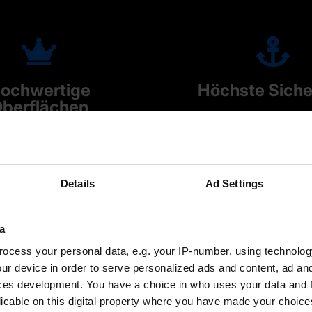
ochwertige
Höchste Siche
berflächen
Kollisionssichere NC-P
r fertigungsgerechte
Integrierte Simulati
ieaufbereitung • NC-
Verifikation • Virt
 auf exakten Flächen
Fertigungsumgebun
Details
Ad Settings
chnen • Individuell
Maschinen, Werkze
are NC-Punkteverteilung
Spannmitteln und Ag
a
ocess your personal data, e.g. your IP-number, using technolog
ur device in order to serve personalized ads and content, ad a
ces development. You have a choice in who uses your data and 
licable on this digital property where you have made your choic