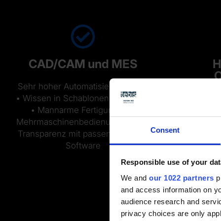
CAD/CAM und MES
H
O
Sehr hoher Automatisierungsgrad
• Wissen in Schablonen speichern
CAD fü
• Mannarme Fertigung und
Geometr
Mehrmaschinenbedienung • Mehr
Bahnen
Consent
Transparenz mit passender MES-
bere
Software
einstellb
Responsible use of your dat
We and
our 1022 partners
pr
and access information on yo
audience research and servi
privacy choices are only app