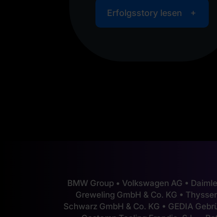
sen
Erfolgsstory lesen
BMW Group • Volkswagen AG • Daimle
Greweling GmbH & Co. KG • Thyss
Schwarz GmbH & Co. KG • GEDIA Gebrü