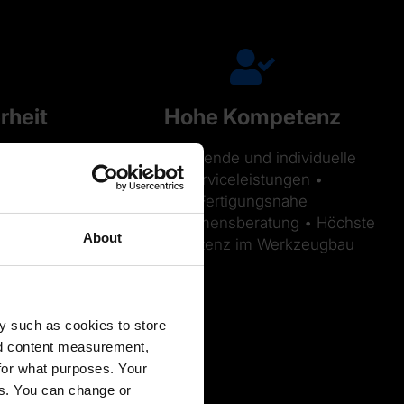
rheit
Hohe Kompetenz
rogramme •
Umfassende und individuelle
on und
Serviceleistungen •
uelle
Fertigungsnahe
g mit
Unternehmensberatung • Höchste
About
ugen,
Kompetenz im Werkzeugbau
gregaten
y such as cookies to store
nd content measurement,
for what purposes. Your
es. You can change or