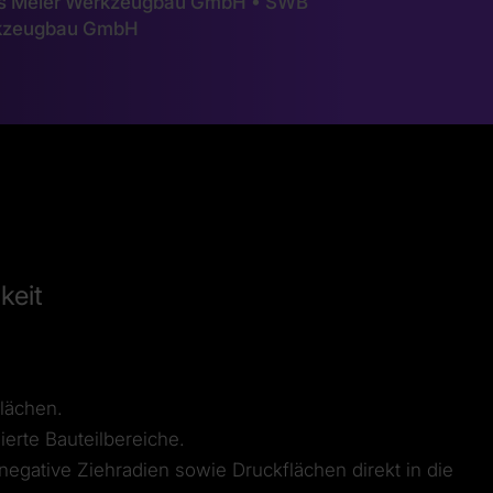
nnes Meier Werkzeugbau GmbH • SWB
rkzeugbau GmbH
keit
lächen.
erte Bauteilbereiche.
egative Ziehradien sowie Druckflächen direkt in die