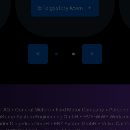
Erfolgsstory lesen
<
>
r AG • General Motors • Ford Motor Company • Porsc
enKrupp System Engineering GmbH • FMF-WWF Werkzeug
der Dingerkus GmbH • EBZ Systec GmbH • Volvo Car C