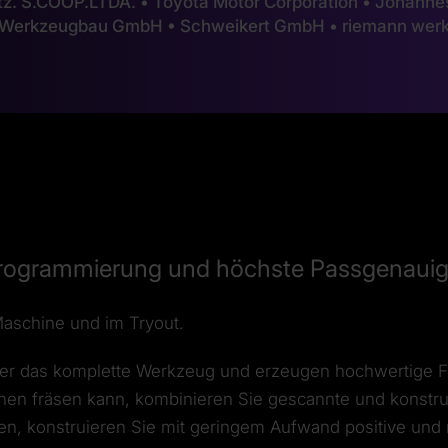
Batz. S.COOP.LTDA. • Toyota Motor Corporation • Joha
Werkzeugbau GmbH • Schweikert GmbH • riemann we
Programmierung und höchste Passgenauig
Maschine und im Tryout.
er das komplette Werkzeug und erzeugen hochwertige F
hen fräsen kann, kombinieren Sie gescannte und konstrui
en, konstruieren Sie mit geringem Aufwand positive und n