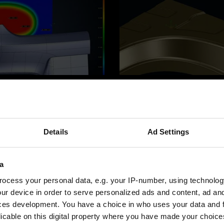
ng
Aus Messungen
chmann weiß, wie sich
Tebis übernimmt die durc
erung des Blechs auswirkt
Rückfederung am Versuch
Details
Ad Settings
lchen Maßnahme sie
ermittelten Messpunkte, b
 werden muss, legt man
Abstände zum gewünschte
ngsvorschrift in Tebis
Bauteil und kompensiert 
a
atzflächenpaar an (zu
Flächen im Werkzeug voll
ocess your personal data, e.g. your IP-number, using technolog
ntergrund), das die
ur device in order to serve personalized ads and content, ad a
Verformung repräsentiert.
ces development. You have a choice in who uses your data and 
n Vorschriften über
licable on this digital property where you have made your choic
d Rotation angegeben