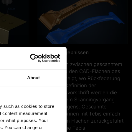
Aus Scanergebnissen
h
Der Vergleich zwischen gescanntem
sbauteil
Blechteil und den CAD-Flächen des
About
erechnet die
Werkzeugs zeigt, wo Rückfederung
n Soll-
erfolgt. Zur Definition der
die CAD-
Verformungsvorschrift werden die
automatisch.
Netze aus dem Scanningvorgang
y such as cookies to store
benutzt. Übrigens: Gescannte
nd content measurement,
Blechteile können mit Tebis einfach
for what purposes. Your
und schnell in Flächen zurückgeführt
es. You can change or
werden (siehe Tebis