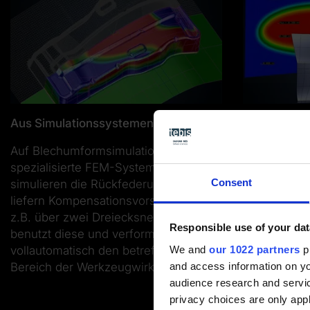
Aus Simulationssystemen
Aus Erfahru
Auf Blechumformsimulation
Wenn der Fa
spezialisierte FEM-Systeme
die Rückfed
Consent
simulieren die Rückfederung und
und mit we
liefern Kompensationsvorschriften,
kompensiert
z.B. über zwei Dreiecksnetze. Tebis
die Verformu
Responsible use of your dat
benutzt diese und verformt
über ein Ers
We and
our 1022 partners
pr
vollautomatisch den betreffenden
sehen im Hi
and access information on yo
Bereich der Werkzeugwirkfläche.
gewünschte 
audience research and servi
Zudem könne
privacy choices are only app
Vektoren un