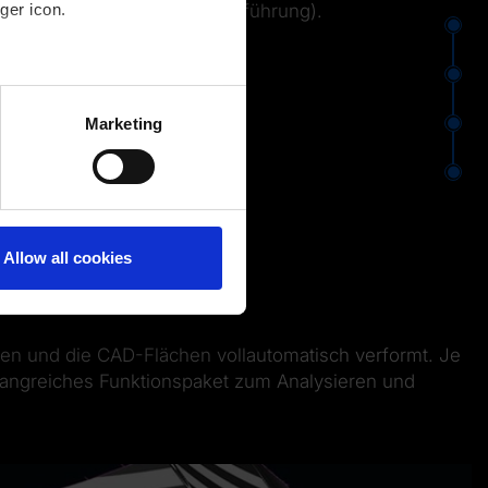
ger icon.
Flächenrückführung).
several meters
Marketing
ails section
.
Allow all cookies
en und die CAD-Flächen vollautomatisch verformt. Je
mfangreiches Funktionspaket zum Analysieren und