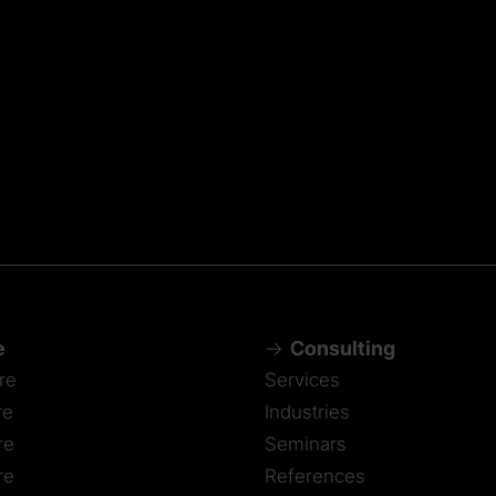
e
Consulting
re
Services
re
Industries
re
Seminars
re
References