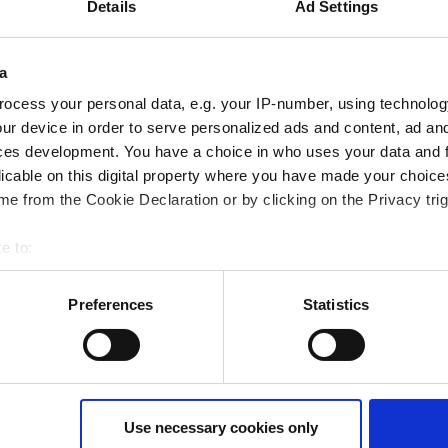
 von der Formfindung
Verifizierte NC-Pr
Details
Ad Settings
 Serie
Bau
ahren
Mehr er
a
ocess your personal data, e.g. your IP-number, using technolog
ur device in order to serve personalized ads and content, ad a
ces development. You have a choice in who uses your data and 
licable on this digital property where you have made your choic
e from the Cookie Declaration or by clicking on the Privacy trig
e to:
bout your geographical location which can be accurate to within 
 actively scanning it for specific characteristics (fingerprinting)
Preferences
Statistics
Referenzen
 personal data is processed and set your preferences in the
det
ur consent at any time. (Change cookie settings)
nwender, wie sie Tebis eingeführt haben, für welche A
isclaimer of liability
t. Lesen Sie, wie Tebis Consulting bei den Kunden vor O
Use necessary cookies only
Beratungsleistungen ziehen.