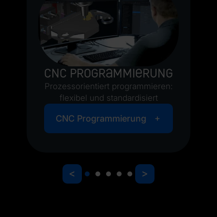
t:
A
n
CNC Programmierung
Prozessorientiert programmieren:
flexibel und standardisiert
CNC Programmierung
<
>