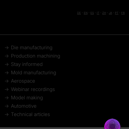
DE
-
EN
-
ES
-
IT
-
ZH
-
JA
-
PT
-
FR
Die manufacturing
Production machining
Stay informed
Mold manufacturing
Aerospace
Webinar recordings
Model making
Automotive
Technical articles