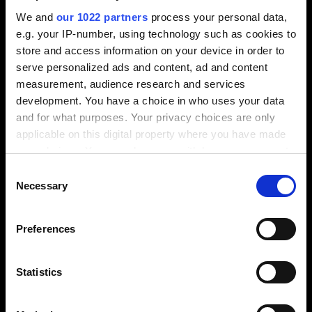
Mit Formelementen schnell zum Ziel
We and
our 1022 partners
process your personal data,
e.g. your IP-number, using technology such as cookies to
store and access information on your device in order to
serve personalized ads and content, ad and content
measurement, audience research and services
development. You have a choice in who uses your data
and for what purposes. Your privacy choices are only
applicable on this digital property where you have made
your choices. You can change or withdraw your consent
any time from the Cookie Declaration or by clicking on
Consent
the Privacy trigger icon.
Necessary
Selection
⬤
If you allow, we would also like to:
⬤
Standard-Formelemente wie
Löcher, Langlöcher,
Preferences
Collect information about your geographical
Rechtecke, Drei-, Fünf- und
⬤
location which can be accurate to within several
Sechsecke
sowie
Schlüssellöcher
werden beim
meters
Statistics
Beschnittfräsen automatisch erkannt. Ihr Vorteil:
⬤
Identify your device by actively scanning it for
Diese Geometrie-Standards werden als
specific characteristics (fingerprinting)
Unterprogramme ins NC-Programm übergeben.