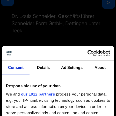
>
>
Dr. Louis Schneider, Geschäftsführer
Schneider Form GmbH, Dettingen unter
Teck
Consent
Details
Ad Settings
About
Responsible use of your data
Unser Blogartikel zur
We and
our 1022 partners
process your personal data,
Fertigungsplanung
e.g. your IP-number, using technology such as cookies to
store and access information on your device in order to
Jetzt mit Checkliste zum Download
serve personalized ads and content, ad and content