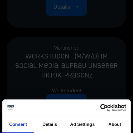
Details
Martinsried
Werkstudent (m/w/d) im
Social Media: Aufbau unserer
TikTok-Präsenz
Werkstudent
Details
Consent
Details
Ad Settings
About