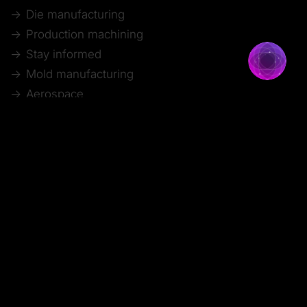
Die manufacturing
Production machining
Stay informed
Mold manufacturing
Aerospace
Webinar recordings
Model making
Automotive
Technical articles
© 2026 Tebis Technische Informationssysteme AG
Mitglied bei:
Imprint
Disclaimer of liability
Data protection
Whistleblower system