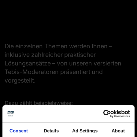
Die einzelnen Themen werden Ihnen –
inklusive zahlreicher praktischer
Lösungsansätze – von unseren versierten
Tebis-Moderatoren präsentiert und
vorgestellt.
Dazu zählt beispielsweise:
Wie Ihre Maschinen effizient, unbeaufsichtigt
und störungsfrei durchlaufen.
Wie Sie Top-Flächenqualitäten erreichen, um
Consent
Details
Ad Settings
About
Polier- oder Schleifaufwände zu reduzieren