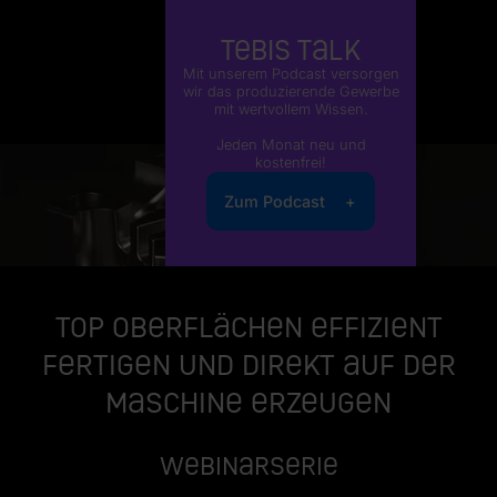
Tebis Talk
Mit unserem Podcast versorgen
wir das produzierende Gewerbe
mit wertvollem Wissen.
Jeden Monat neu und
kostenfrei!
Zum Podcast
Top Oberflächen effizient
fertigen und direkt auf der
Maschine erzeugen
Webinarserie