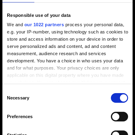
oder ganz zu vermeiden.
Responsible use of your data
We and
our 1022 partners
process your personal data,
e.g. your IP-number, using technology such as cookies to
store and access information on your device in order to
serve personalized ads and content, ad and content
measurement, audience research and services
development. You have a choice in who uses your data
and for what purposes. Your privacy choices are only
applicable on this digital property where you have made
your choices. You can change or withdraw your consent
Andrea Krispler
any time from the Cookie Declaration or by clicking on
Consent
the Privacy trigger icon.
Necessary
Selection
If you allow, we would also like to:
Preferences
Collect information about your geographical
location which can be accurate to within several
meters