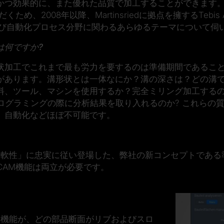
かつ効果的に、また優れた品質で加工することができます
め、2008年以降、Martinsriedに拠点を擁するTebi
よび自動化プロセス分野に関わるあらゆるテーマについて伺
は何ですか?
状加工でこれまで最も労力を要するのは準備期間であること
があります。溝形状とは一体なにか？溝の深さは？どの溝
料、ツール、マシンを使用するか？完全ミリング加工する
プログラミングの際に分析結果を取り入れるのか? これらの
。自動化などほぼ不可能です。
た柔軟性」に忠実に従い登場した、弊社の新コンセプトであ
CAM機能は両立が必要です。
備機能が、どの部品断面がリブおよびスロ