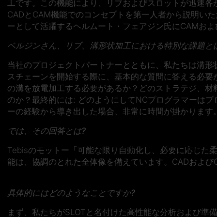
工です。この機能により、リブおよびスロットが迅速各
CADとCAM機能でのコンセプトを第一人者から説明いただくた
ーとして活躍するヘルムート・フェアジン氏にCAMお
ベルジンさん、リブ、溝形状加工における特別な課題と
当社のプロジェクトパートナーとともに、私たちは溝形
スチェーンを開始する際に、基本的な質問に答える必要
の溝を放電加工する必要があるか？どのストラテジ、材
のか？最終的には: どのようにしてNCプログラマーは
ーの経験から導き出した場合、非常に時間が掛かります
では、その回答とは?
Tebisのモットー「可能な限り自動化し、必要に応じ
能は、協調のとれた全体像を備えています。CADおよび
具体的にはどのようなことですか?
まず、私たちがSLOTと名付けた高性能な分析および準