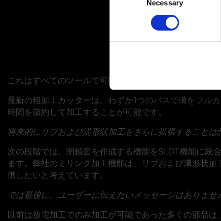
Identify your device by
Necessary
Selection
Find out more about how your
You can change or revoke yo
Imprint
|
Data protection
|
D
これはすべてのツールで可能なのですか？
最新の粗加工カッターは、わずか1つのパスで溝をフル
時間を節約して加工することが可能です。
将来的にリブおよび溝形状加工をさらに拡張することは
次の段階では、閉鎖面を作成する機能をSLOT機能に
ます。弊社のミリング加工機能は、リブおよび溝形状加
供したいと考えています。
では最後に、ユーザーに伝えたいメッセージはありませ
以前は放電加工でのみ加工が可能であった多くの部品は