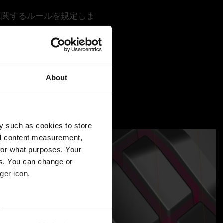
に関するルールを規定しま
べてのCAM機能と自由に組
About
自体には、さまざまなストラ
製造分野プレミアムおよび機
y such as cookies to store
nd content measurement,
for what purposes. Your
es. You can change or
ger icon.
several meters