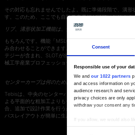
その対応も忘れませんでしたよ。既に準備段階で、溝形
す。このため、ここでも自動要素選択が可能になります
リブ、溝形状加工機能は、他のCAM機能と問題なく組み
もちろんです。機能「MSLOT」は、溝およびネガティブ
Consent
み合わせることができます。このため、複雑な形状の部
テジーが含まれ、SLOTが出力したセンターカーブを加
械工学産業プロフェッショナルに統合されています。
Responsible use of your dat
We and
our 1022 partners
pr
センターカーブは何のために必要なのですか?
and access information on yo
audience research and servi
Tebisは、中央のセンターパスを基準に溝を加工しま
privacy choices are only app
よる平面的な粗加工よりも一段と速く除去されます。溝
withdraw your consent any tim
合、追加で設計作業を行う必要もなく、NCパスで中断
パスレイアウトが簡単に生成できるのです。
If you allow, we would also lik
Collect information a
Consent