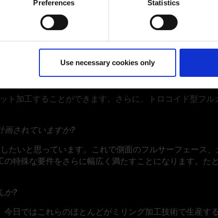
 actively scanning it for specific characteristics (fingerprinting)
Preferences
Statistics
 personal data is processed and set your preferences in the
det
ur consent at any time. (Change cookie settings)
isclaimer of liability
Use necessary cookies only
カット加工することができます。さらに、トロコイド型フル
計画されていますか?
統合したいと思っています。これで側面のフルサーフェース
工の特殊な要件をさらに幅広く満たすことになります。た
んか?
、今日ではこれらのほとんどがミリング加工技術で生産す