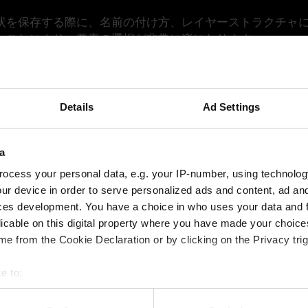
状を保存する際に、名前の付け方、レイヤーストラクチャ
。これにより、要素の選択が非常に楽になります。
合わせることはできますか?
リブの粗加工および仕上げ加工を行うもので、Tebisのす
Details
Ad Settings
品の加工でも、制限されるものはなにもありません。機能
工します。MSLOTは、産業分野パッケージ金型および鋳型
a
ocess your personal data, e.g. your IP-number, using technolog
ur device in order to serve personalized ads and content, ad a
ces development. You have a choice in who uses your data and 
す。そのため、材料が複数の側面切り込みに
licable on this digital property where you have made your choic
交差でフルサーフェイスが欠落している場
e from the Cookie Declaration or by clicking on the Privacy trig
が回避されます。こうして、形状に最適な
e to:
bout your geographical location which can be accurate to within 