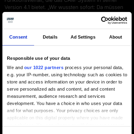
Funktionsvielfalt, die das CAM-System in seiner
Version 4.1 bietet. „Wir wussten sofort: Da müssen
wir viel lernen“, erinnert sich Steinmetz. „Ebenso war
uns aber auch klar, dass sie die Mühe auf jeden Fall
lohnt – die neuen Freiheiten und die Möglichkeiten
zur Automatisierung vieler Vorgänge waren
Consent
Details
Ad Settings
About
vielversprechend. Und um es vorab zu sagen: Das
hat sich auch umfassend bewahrheitet.“
Responsible use of your data
We and
our 1022 partners
process your personal data,
e.g. your IP-number, using technology such as cookies to
store and access information on your device in order to
serve personalized ads and content, ad and content
measurement, audience research and services
Intelligente Funktionen machen
development. You have a choice in who uses your data
and for what purposes. Your privacy choices are only
das Programmieren einfacher
applicable on this digital property where you have made
your choices. You can change or withdraw your consent
any time from the Cookie Declaration or by clicking on