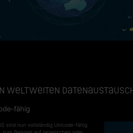
den weltweiten Datenaustausc
ode-fähig
 sind nun vollständig Unicode-fähig.
 zum Beispiel auf japanischen oder