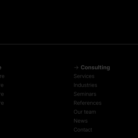
e
Consulting
re
Services
re
Industries
re
Seminars
re
References
Our team
News
Contact