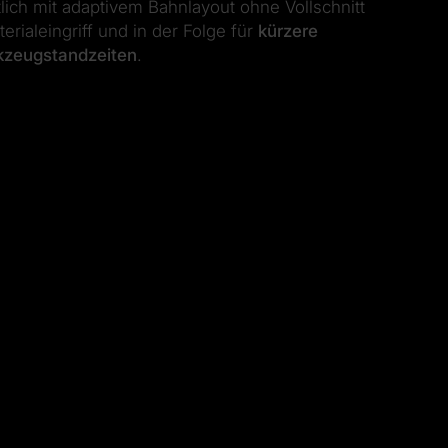
tlich mit adaptivem Bahnlayout ohne Vollschnitt
rialeingriff und in der Folge für
kürzere
kzeugstandzeiten
.