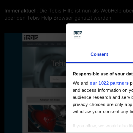
Immer aktuell
: Die Tebis Hilfe ist nun als WebHelp übe
über den Tebis Help Browser genutzt werden.
Consent
Responsible use of your dat
We and
our 1022 partners
pr
and access information on yo
audience research and servi
privacy choices are only app
withdraw your consent any tim
If you allow, we would also lik