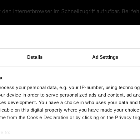
r den Internetbrowser im Schnellzugriff aufrufbar. Bei fe
Details
Ad Settings
Video 
a
Bitte aktivieren Sie di
ocess your personal data, e.g. your IP-number, using technolog
ur device in order to serve personalized ads and content, ad a
ces development. You have a choice in who uses your data and 
licable on this digital property where you have made your choic
e from the Cookie Declaration or by clicking on the Privacy trig
e to: