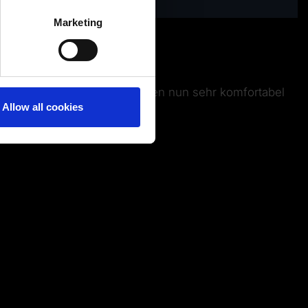
several meters
Marketing
em nutzen
ails section
.
ch benutzerdefinierte Ansichten nun sehr komfortabel
Allow all cookies
Zwischenablage kopieren.