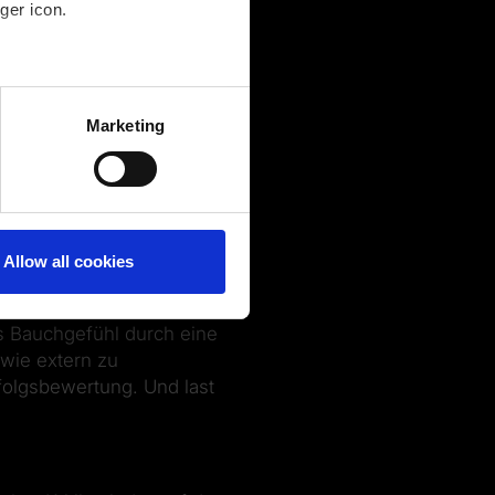
ger icon.
man mehr und besser
several meters
Marketing
wegmüssen von den
ails section
.
etzen. Ich verwende hier
tuation Außergewöhnliches
 noch eine Spur mehr
Allow all cookies
as Bauchgefühl durch eine
 wie extern zu
folgsbewertung. Und last