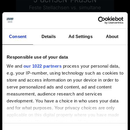
Feste Stellachsen vs. simultane
Bearbeitung – sind die Bedenken
berechtigt?
Fachartikel lesen
Consent
Details
Ad Settings
About
Responsible use of your data
We and
our 1022 partners
process your personal data,
e.g. your IP-number, using technology such as cookies to
store and access information on your device in order to
serve personalized ads and content, ad and content
measurement, audience research and services
development. You have a choice in who uses your data
and for what purposes. Your privacy choices are only
Blechumformung
applicable on this digital property where you have made
Spezialisierte Funktionen für die
your choices. You can change or withdraw your consent
Wirkflächenaufbereitung
any time from the Cookie Declaration or by clicking on