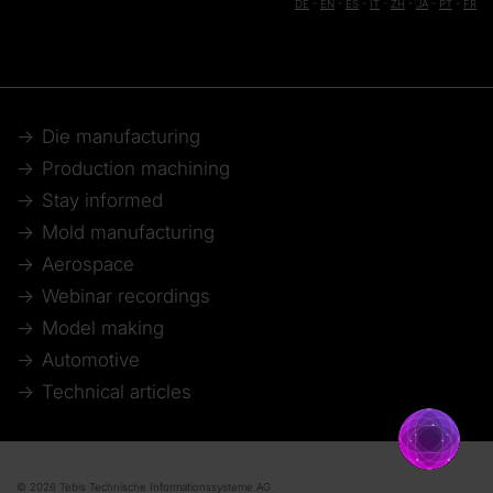
DE
-
EN
-
ES
-
IT
-
ZH
-
JA
-
PT
-
FR
Die manufacturing
Production machining
Stay informed
Mold manufacturing
Aerospace
Webinar recordings
Model making
Automotive
Technical articles
© 2026 Tebis Technische Informationssysteme AG