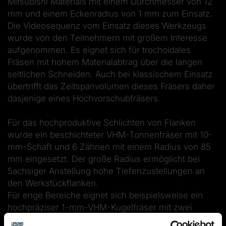
Mitsubishi Materials mit einem Durchmesser von 12
mm und einem Eckenradius von 1 mm zum Einsatz.
Die Videosequenz vom Einsatz dieses Werkzeugs
wurde von den Teilnehmern mit großem Interesse
aufgenommen. Es eignet sich für trochoidales
Fräsen mit hohem Materialabtrag über die langen
seitlichen Schneiden. Auch bei klassischem Einsatz
übertrifft das Zeitspanvolumen dieses Fräsers daher
dasjenige eines Hochvorschubfräsers.
Für das hochproduktive Schlichten von Flanken
wurde ein beschichteter VHM-Tonnenfräser mit 10-
mm-Schaft und 6 Zähnen mit einem Radius von 85
mm eingesetzt. Der große Radius ermöglicht bei
5achsiger Anstellung hohe Tiefenzustellungen an
den Werkstückflanken.
Für enge Bereiche eignet sich beispielsweise ein
hochpräziser 1-mm-VHM-Kugelfräser mit zwei
polierten Schneiden, mit dem enge Hohlkehlen und