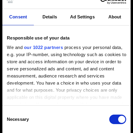
Übergänge mit sehr guten Ergebnissen bearbeitet
werden können. Grundsätzlich gilt natürlich, dass
Consent
Details
Ad Settings
About
gute Ergebnisse nur mit guten Werkzeugmaschinen
erzielt werden können.
Responsible use of your data
We and
our 1022 partners
process your personal data,
e.g. your IP-number, using technology such as cookies to
store and access information on your device in order to
serve personalized ads and content, ad and content
measurement, audience research and services
development. You have a choice in who uses your data
and for what purposes. Your privacy choices are only
applicable on this digital property where you have made
your choices. You can change or withdraw your consent
any time from the Cookie Declaration or by clicking on
Consent
the Privacy trigger icon.
Necessary
Selection
Schlichten klassisch und modern: 1-mm- Kugelfräser
VFR2SBFR mit hochglanzpolierten Schneiden. (Bild:
If you allow, we would also like to: