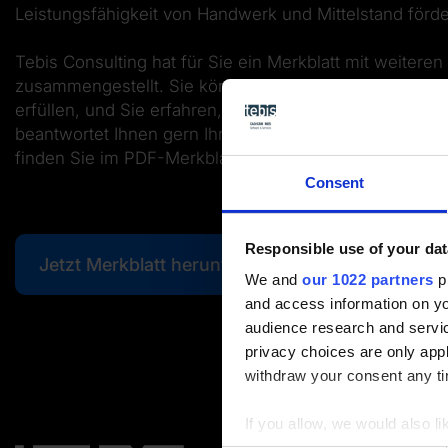
Leistungsfähigkeit von Handwerk und Mittelstand förd
Tebis Consulting hat für Sie ein Merkblatt mit weiter
zusammengestellt. Sie können prüfen, ob Sie die
Vora
erfüllen, und Sie erfahren, wie Sie eine
Beratungsförd
beantwortet Ihnen gern Ihr persönlicher Tebis-Consult
finden Sie im PDF-Merkblatt.
Consent
Responsible use of your dat
Jetzt Merkblatt herunterladen
We and
our 1022 partners
pr
and access information on yo
audience research and servi
privacy choices are only app
withdraw your consent any tim
If you allow, we would also lik