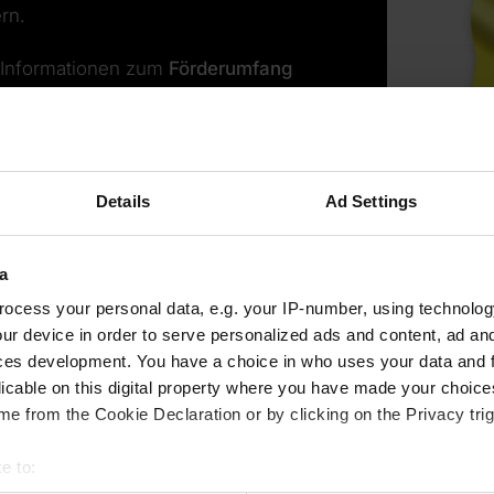
ern.
en Informationen zum
Förderumfang
ussetzungen
für eine Förderung
erung beantragen
. Fragen dazu
ing-Ansprechpartner. Die Kontaktdaten
Details
Ad Settings
a
ocess your personal data, e.g. your IP-number, using technolog
ur device in order to serve personalized ads and content, ad a
ces development. You have a choice in who uses your data and 
licable on this digital property where you have made your choic
e from the Cookie Declaration or by clicking on the Privacy trig
e to: