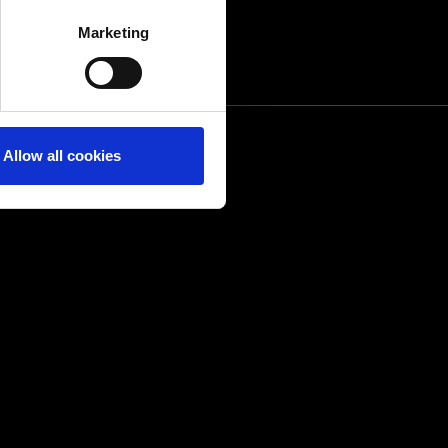
several meters
Marketing
ails section
.
Allow all cookies