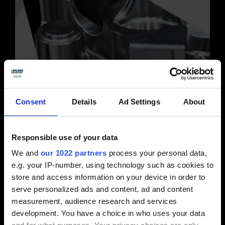
Consent
Details
Ad Settings
About
Für die diesjährige Umfrage erschienen uns
Responsible use of your data
insbesondere die folgenden Themenfelder
relevant:
We and
our 1022 partners
process your personal data,
e.g. your IP-number, using technology such as cookies to
Marktlage aktuell
store and access information on your device in order to
Marktlage Ausblick
serve personalized ads and content, ad and content
Wirtschaftlichkeit und unternehmerische
measurement, audience research and services
Anforderung
development. You have a choice in who uses your data
Technologische Entwicklung