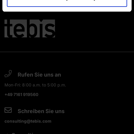
Rufen Sie uns an
Mon-Fri: 8:00 a.m. to 5:00 p.m.
+49 7161 919560
Schreiben Sie uns
consulting@tebis.com