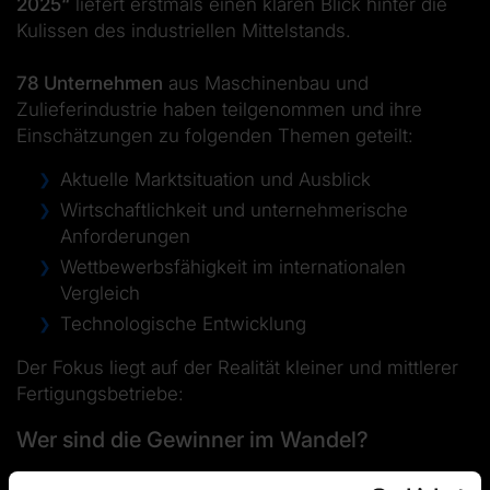
2025“
liefert erstmals einen klaren Blick hinter die
Kulissen des industriellen Mittelstands.
78 Unternehmen
aus Maschinenbau und
Zulieferindustrie haben teilgenommen und ihre
Einschätzungen zu folgenden Themen geteilt:
Aktuelle Marktsituation und Ausblick
Wirtschaftlichkeit und unternehmerische
Anforderungen
Wettbewerbsfähigkeit im internationalen
Vergleich
Technologische Entwicklung
Der Fokus liegt auf der Realität kleiner und mittlerer
Fertigungsbetriebe:
Wer sind die Gewinner im Wandel?