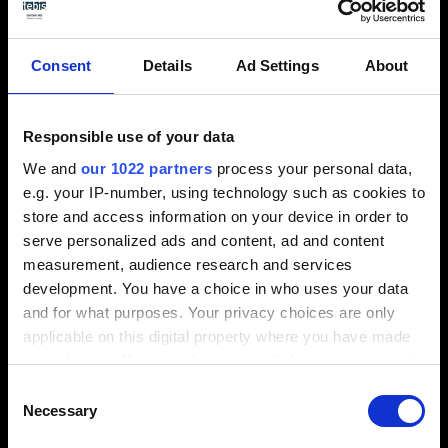
Wo liegen die größten Engpässe?
Und welche strategischen Weichen müssen
Consent
Details
Ad Settings
About
jetzt gestellt werden?
Responsible use of your data
We and
our 1022 partners
process your personal data,
e.g. your IP-number, using technology such as cookies to
store and access information on your device in order to
serve personalized ads and content, ad and content
measurement, audience research and services
Sie interessieren sich für die
development. You have a choice in who uses your data
and for what purposes. Your privacy choices are only
kompletten
applicable on this digital property where you have made
Umfrageergebnisse?
your choices. You can change or withdraw your consent
any time from the Cookie Declaration or by clicking on
Consent
the Privacy trigger icon.
Necessary
Kompakt, ehrlich, praxisnah – exklusiv für
Selection
Entscheider aus Maschinenbau und