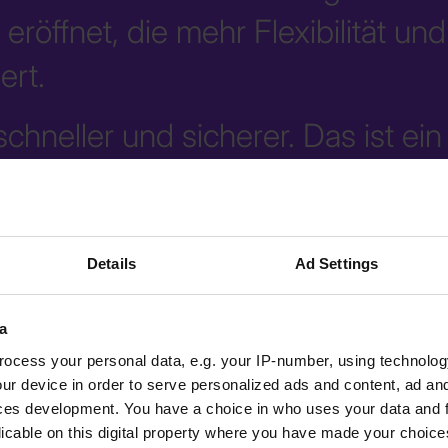
eröffnet, die mehr Flexibilität un
ert.
 schneller und sicherer. Das ist e
Details
Ad Settings
uktion bei Schäfer
a
ocess your personal data, e.g. your IP-number, using technolog
ur device in order to serve personalized ads and content, ad a
ces development. You have a choice in who uses your data and 
licable on this digital property where you have made your choic