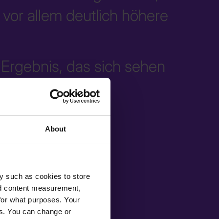
d vor allem deutlich höhere
in Ergebnis, das sich sehen
About
y such as cookies to store
nd content measurement,
for what purposes. Your
es. You can change or