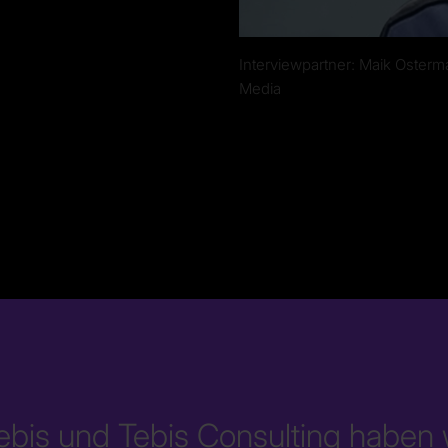
Interviewpartner: Maik Osterman
Media
ebis und Tebis Consulting haben w