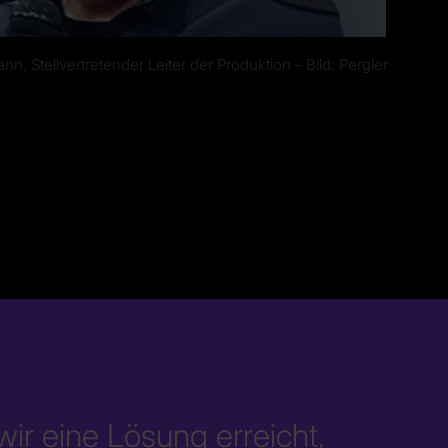
n, Stellvertretender Leiter der Produktion - Bild: Pergler
ir eine Lösung erreicht,