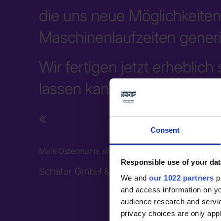
die uns neue Möglichkeiten 
Maschinenlaufzeiten generi
Wir fertigen jetzt erheblich
lassen kann.
Consent
Maik Ostermann, stellvertretender Leiter der Prod
Responsible use of your dat
Schäfer GmbH & Co. KG
We and
our 1022 partners
pr
and access information on yo
audience research and servi
privacy choices are only app