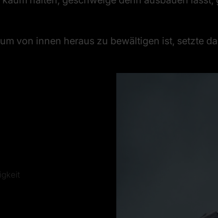
 kaum halten, geschweige denn ausbauen lässt, g
aum von innen heraus zu bewältigen ist, setzte
gkeit