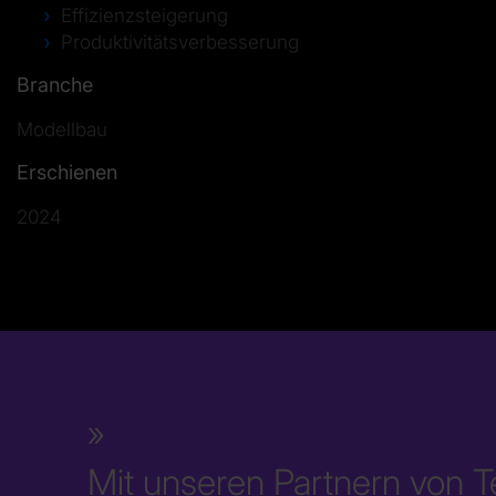
Effizienzsteigerung
Produktivitätsverbesserung
Branche
Modellbau
Erschienen
2024
Mit unseren Partnern von T