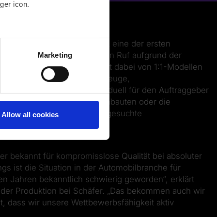
ger icon.
several meters
dellbau Schäfer in Osnabrück eine der ersten
er Branche einen exzellenten Ruf aufgrund der
Marketing
ails section
.
 Produkte. Das Spektrum reicht dabei von 1:1-Modellen
funktionsfähige Erlebnisfahrzeuge,
le (DKM) bis hin zum individuell für den Auftraggeber
h für hochwertige Oldtimerumbauten oder die
 die Fachleute branchenweit gesuchte
Allow all cookies
auer bekannt für kompromisslose Qualität bei absoluter
gs ist die Situation in der Automobilbranche für
en Jahren bekanntlich schwierig geworden“, erklärt
r der Produktion bei Schäfer. „Das bekommen auch wir
, dass wir unsere Wettbewerbsfähigkeit aktiv