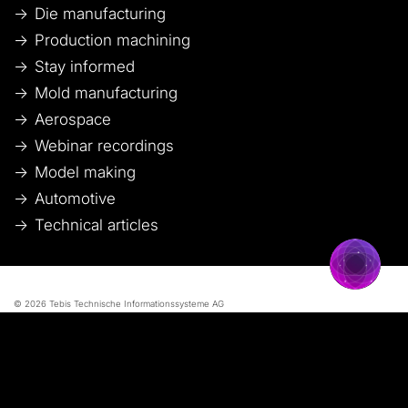
Die manufacturing
Production machining
Stay informed
Mold manufacturing
Aerospace
Webinar recordings
Model making
Automotive
Technical articles
© 2026 Tebis Technische Informationssysteme AG
Mitglied bei:
Imprint
Disclaimer of liability
Data protection
Whistleblower system