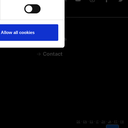
ails section
.
Allow all cookies
Solutions
Contact
DE
-
EN
-
ES
-
IT
-
ZH
-
JA
-
PT
-
FR