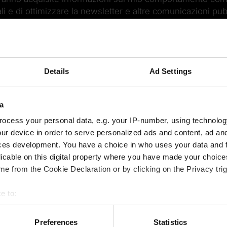
i e di ottimizzare la newsletter e altre comunicazioni pub
a delle e-mail (newsletter), apertura di link contenuti nell
r (clickstream).
Details
Ad Settings
trà essere revocata in qualsiasi momento senza obbligo di
te un link per esercitare il vostro diritto di recesso. Alla
trattamento dei vostri dati personali per l’invio della news
a
ocess your personal data, e.g. your IP-number, using technolog
ur device in order to serve personalized ads and content, ad a
ces development. You have a choice in who uses your data and 
licable on this digital property where you have made your choic
e from the Cookie Declaration or by clicking on the Privacy trig
e to:
bout your geographical location which can be accurate to within 
 actively scanning it for specific characteristics (fingerprinting)
Preferences
Statistics