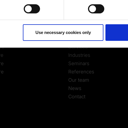
 personal data is processed and set your preferences in the
det
ur consent at any time. (Change cookie settings)
isclaimer of liability
Use necessary cookies only
e
Consulting
re
Services
re
Industries
re
Seminars
re
References
Our team
News
Contact