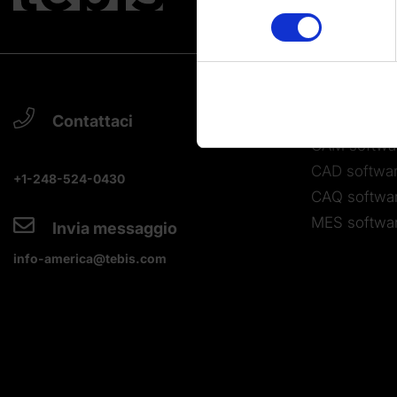
Find out more about how your
You can change or revoke yo
Imprint
|
Data protection
|
D
Softwar
Contattaci
CAM softwa
CAD softwa
+1-248-524-0430
CAQ softwa
MES softwa
Invia messaggio
info-america@tebis.com