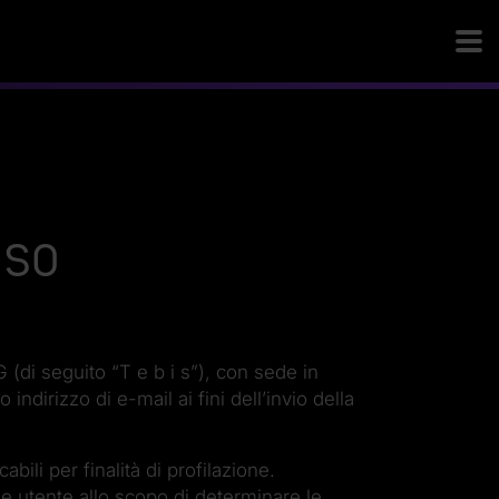
nso
(di seguito “T e b i s”), con sede in
ndirizzo di e-mail ai fini dell’invio della
abili per finalità di profilazione.
e utente allo scopo di determinare le