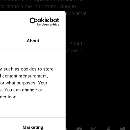
blicitarie a me indirizzate. Questo
e e-mail e invio di moduli web richiamati
About
 fornire alcuna motivazione. A tal fine,
 presa in carico della comunicazione di
letter.
y such as cookies to store
nd content measurement,
for what purposes. Your
es. You can change or
ger icon.
several meters
Marketing