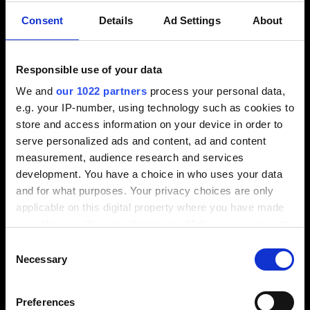
benvenuto alla Dott.ssa Mutter:
Consent
Details
Ad Settings
About
La Dott.ssa Mutter era la candidata ideale per la
Responsible use of your data
posizione di CFO. Il suo profilo, il suo approccio e
We and
our 1022 partners
process your personal data,
la sua comprovata carriera di successo erano
e.g. your IP-number, using technology such as cookies to
perfettamente in linea con le nostre esigenze.
store and access information on your device in order to
L’ingresso della Dott.ssa Dagmar Mutter nel ruolo
serve personalized ads and content, ad and content
di CFO rappresenta un passo importante e
measurement, audience research and services
positivo nel nostro posizionamento strategico.
development. You have a choice in who uses your data
and for what purposes. Your privacy choices are only
applicable on this digital property where you have made
your choices. You can change or withdraw your consent
any time from the Cookie Declaration or by clicking on
Consent
the Privacy trigger icon.
Necessary
La Dott.ssa Dagmar Mutter spiega:
Selection
If you allow, we would also like to:
Preferences
Collect information about your geographical