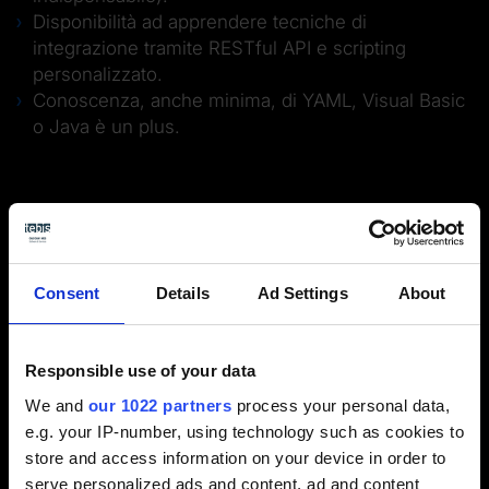
Disponibilità ad apprendere tecniche di
integrazione tramite RESTful API e scripting
personalizzato.
Conoscenza, anche minima, di YAML, Visual Basic
o Java è un plus.
Cosa offriamo
Formazione completa sul sistema MES ProLeiS.
Consent
Details
Ad Settings
About
Ambiente di lavoro collaborativo e internazionale.
Possibilità di crescita professionale in un settore
ad alto contenuto tecnologico.
Responsible use of your data
Opportunità di lavorare su progetti reali in aziende
manifatturiere.
We and
our 1022 partners
process your personal data,
e.g. your IP-number, using technology such as cookies to
store and access information on your device in order to
serve personalized ads and content, ad and content