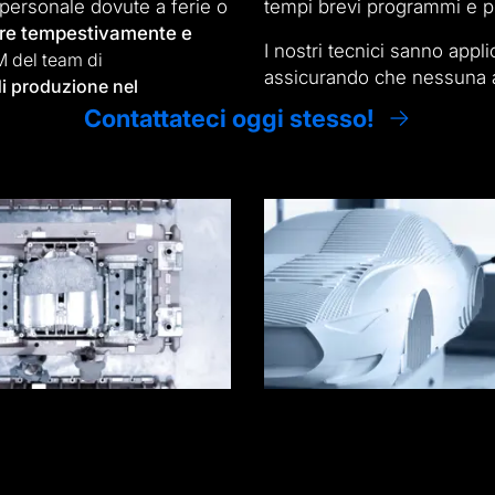
 personale dovute a ferie o
tempi brevi programmi e prog
re tempestivamente e
I nostri tecnici sanno appl
M del team di
assicurando che nessuna ar
i produzione nel
Contattateci oggi stesso!