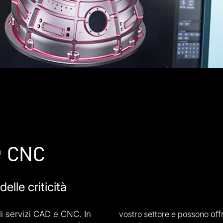
e CNC
lle criticità
li servizi CAD e CNC. In
vostro settore e possono
off