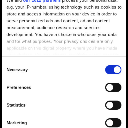
We and
our 1022 partners
process your personal data,
った場合に必要となり、ブランクはどのように作成さ
e.g. your IP-number, using technology such as cookies to
れるのですか?
store and access information on your device in order to
serve personalized ads and content, ad and content
まず、ブランクは衝突を回避するためのNCパスの計算
measurement, audience research and services
に必要となります。数学的な理由から必要になりま
development. You have a choice in who uses your data
す。さらにこのブランクを使用して、被削材除去シミ
and for what purposes. Your privacy choices are only
ュレーションを表示し、ブランクのさまざまな加工状
applicable on this digital property where you have made
況を一時的に保存することができます。これにより、
your choices. You can change or withdraw your consent
事前に旋削されたブランクの箇所がフライス加工さ
any time from the Cookie Declaration or by clicking on
れ、またその逆も行われます。そのため、異なる加工
Consent
the Privacy trigger icon.
技術間を制限なく移行させることができます。被削材
Necessary
Selection
除去シミュレーションは、ユーザーに実際に機械で行
If you allow, we would also like to:
われている加工状況に相当する、現在の中間状況を視
Preferences
覚的に表示します。ブランクはシステムで独自に構成
Collect information about your geographical
することが可能で、そのために豊富なCAD機能が用意
location which can be accurate to within several
されていますが、インターフェイスを介してデジタル
meters
Statistics
化されたデータとして読み込むこともできます。これ
Identify your device by actively scanning it for
らはまったく実際の研削状況を映し出しています。
specific characteristics (fingerprinting)
Marketing
Find out more about how your personal data is processed