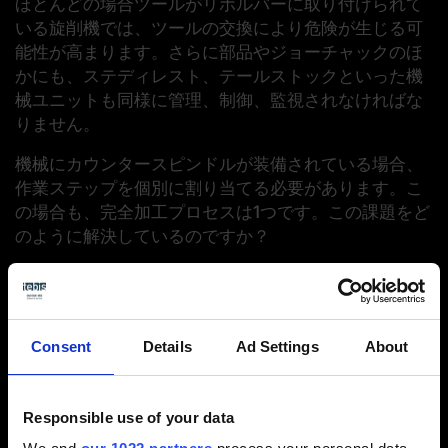
ほとんどの場合ツールがリボルバーに取り付けられて
いる旋削機では、ツールの交換により危険が生じる可
能性が高まります。さらに部品やジョーチャックのほ
かにも、ステディレスト、テールストックといった機
械ユニットも同様に管理、制御、監視されなければな
りません。
機械にカウンタースピンドルが装備されている場合、
作業ステップを個別に割り当てる必要があります。こ
の場合も、完全加工プロセスは1つです。この課題をど
のように解決しているのですか？
Tebisはこの場合もたった1つのNC-プログラムを作成
します。前面および裏面は1つの機械動作で加工されま
す。プログラミングはそれぞれのスピンドルの各NCジ
Consent
Details
Ad Settings
About
ョブを介して行われ、この際にメインスピンドルとカ
ウンタースピンドルの転送パラメータが定義されま
す。
Responsible use of your data
Tebisは初期形状にブランクを使用しています。どうい