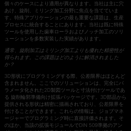
個々のケースにより適用が異なります。当社は主に穴
あけ、旋削、ミリング加工分野に焦点を当てていま
す。特殊アプリケーションの最も重要な課題は、生産
プロセスに統合することにあります。当社は既に特殊
ツールを使用した歯車ローラおよびノッチ加工のソリ
ューションを多数実装した実績があります。
通常、旋削加工はミリング加工よりも優れた精密性が
得られます。この課題はどのように解消されました
か？
3D形状にプログラミングする際、公差限界はほとんど
含まれません。ここでのソリューションは、完全にパ
ラメータ化された2D製図ツールと寸法付けツールであ
る 旋削輪郭準備向け拡張パッケージです。3D部品から
提供される形状は精密に描画されており、公差限界を
付けることができます。これらの情報は、ジョブマネ
ージャーでプログラミング時に直接評価されます。そ
のほか、当該の拡張モジュールでDIN 509準拠のアン