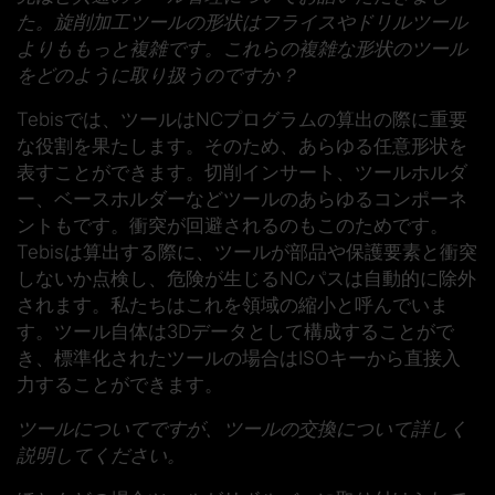
た。旋削加工ツールの形状はフライスやドリルツール
よりももっと複雑です。これらの複雑な形状のツール
をどのように取り扱うのですか？
Tebisでは、ツールはNCプログラムの算出の際に重要
な役割を果たします。そのため、あらゆる任意形状を
表すことができます。切削インサート、ツールホルダ
ー、ベースホルダーなどツールのあらゆるコンポーネ
ントもです。衝突が回避されるのもこのためです。
Tebisは算出する際に、ツールが部品や保護要素と衝突
しないか点検し、危険が生じるNCパスは自動的に除外
されます。私たちはこれを領域の縮小と呼んでいま
す。ツール自体は3Dデータとして構成することがで
き、標準化されたツールの場合はISOキーから直接入
力することができます。
ツールについてですが、ツールの交換について詳しく
説明してください。