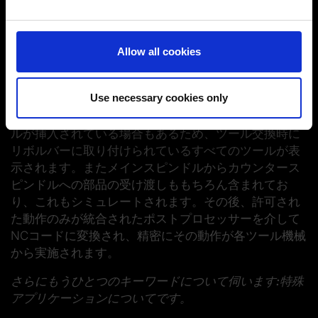
仮想マシンはフライス加工時に最大限の生産信頼性を
and set your preferences in the
details section
.
確保します。旋削加工にもこのオプションがあり、複
雑な動作も同様に保証されるのですか?
You can change or revoke your consent at any time.
Allow all cookies
(Change cookie settings)
仮想マシンは、Tebis CAMシステムの不可欠な要素で
Imprint
|
Data protection
|
Disclaimer of liability
す。機械タイプに関係なく、あらゆるツールマシンで
Use necessary cookies only
すべてのコンポーネントが表示され、プログラミング
に取り込まれます。たとえば、チゼルの横に長いドリ
ルが挿入されている場合もあるため、ツール交換時に
リボルバーに取り付けられているすべてのツールが表
示されます。またメインスピンドルからカウンタース
ピンドルへの部品の受け渡しももちろん含まれてお
り、これもシミュレートされます。その後、許可され
た動作のみが統合されたポストプロセッサーを介して
NCコードに変換され、精密にその動作が各ツール機械
から実施されます。
さらにもうひとつのキーワードについて伺います:特殊
アプリケーションについてです。