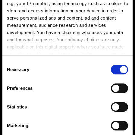
e.g. your IP-number, using technology such as cookies to
store and access information on your device in order to
serve personalized ads and content, ad and content
measurement, audience research and services
development. You have a choice in who uses your data
and for what purposes. Your privacy choices are only
applicable on this digital property where you have made
ロジャー・ワデル氏、Tebis Scandinaviaのミカエル・ヨハン
your choices. You can change or withdraw your consent
ソン、グンナー・ペアソン氏（Gunnar Persson）はMV
any time from the Cookie Declaration or by clicking on
Consent
USABスメージェバッケン工場でもTebisによって高性能
the Privacy trigger icon.
Necessary
Selection
CAD/CAMシステムの導入が可能との見解で一致しました。
If you allow, we would also like to:
新たに導入する高性能CAD/CAMシステムを探していた
Preferences
Collect information about your geographical
ロジャー・ワデル氏は、すぐにTebisの存在を知りまし
location which can be accurate to within several
た。特に目に留まったのは、Tebisソフトウェアを使っ
meters
Statistics
てツールの形状割当てが可能な包括的ツールライブラ
Identify your device by actively scanning it for
リ、そして100分の1まで公差を設定できるスムーズな
specific characteristics (fingerprinting)
衝突点検でした。どんな形状のツールでも、ソフトウ
Marketing
Find out more about how your personal data is processed
ェアを使えば簡単に割り当てることができるのです。