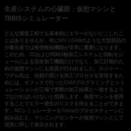
生産システムの心臓部：仮想マシンと
Tebisシミュレーター
どんな製造工程でも基本的にエラーがないにこしたこ
とはありませんが、特にMV USABのような大型部品の
少量生産では衝突検知機能が非常に重要になります。
このため、2Dおよび同時5軸加工システムと回転モジ
ュールによる完全加工機能だけでなく、加工計画のた
めの仮想マシンにも投資が行われました。ロジャー・
ワデル氏は、信頼の置ける加工プロセスを実現するた
めには、オフィスで行ったCAMプログラミングとシミ
ュレーションが工場で実際の加工結果と一致するよう
でなければいけないと指摘します。仮想マシンを使用
することでエラー発生のリスクを抑えることができま
す。NCシミュレーターをTebisのプロセスチェーンに
組み込むと、マシニングセンターが仮想マシンとして
現実に即して表示されます。