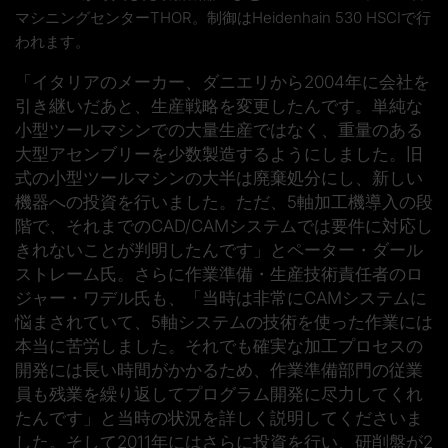
マシニングセンターTHOR。制御はHeidenhain 530 HSCIで行
われます。
「イタリアのメーカー、ダニエリから2004年に会社を
引き継いだあと、生産戦略を変更したんです。単純な
小型ツールマシンでの大量生産ではなく、重量のある
大型アセンブリーを少数製造するようにしました。旧
式の小型ツールマシンの大半は廃棄処分にし、新しい
機器への投資を行いました。ただ、5軸加工機導入の段
階で、それまでのCAD/CAMシステムでは要件に対応し
きれないことが判明したんです」とペーター・ダール
ストレーム氏。さらに作業準備・生産技術責任者のロ
ジャー・ワデル氏も、「当時は非常にCAMシステムに
悩まされていて、5軸システムの技術を使った作業には
本当に苦労しました。それでも確実な加工プロセスの
開発には長い時間がかかるため、作業準備部門の従業
員も残業を繰り返してプログラム開発に尽力してくれ
たんです」と当時の状況を詳しく説明してくださいま
した。そして2011年にはさらに投資を行い、研削盤が2