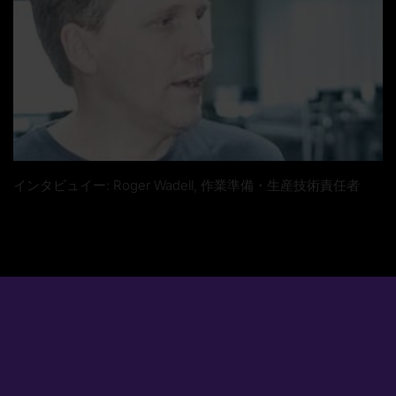
インタビュイー: Roger Wadell, 作業準備・生産技術責任者