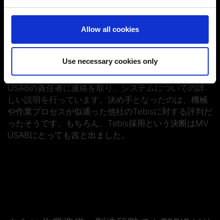
and set your preferences in the
details section
.
当時MV USABで使用していたソフトウェアでは不可能
なことでした。それだけでなく、全加工工程で加工テ
You can change or revoke your consent at any time.
ンプレートを使用、保存、さらに必要に応じて再使用
Allow all cookies
(Change cookie settings)
までできるという点にも同氏は注目。そして、約一年
Imprint
|
Data protection
|
Disclaimer of liability
前にTebisにお問い合わせいただくことになりました。
Use necessary cookies only
Tebis Scandinaviaのミカエル・ヨハンソン（Mikael
Johansson）とペア・ギスラー（Per Gisslar）がMV
USABの責任者に連絡を取り、システムについての詳
しい説明を行っています。決め手となったのは、機械
や作業プロセスが似通った他社のTebisに対する評判だ
ったそうです。もちろん、Tebis採用という決断はMV
USABにとっても吉と出ました。