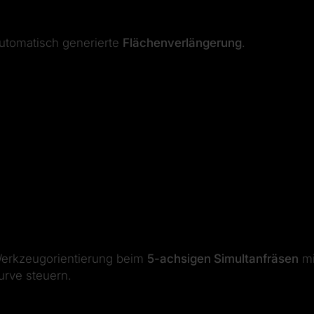
utomatisch generierte
Flächenverlängerung
.
erkzeugorientierung beim
5-achsigen Simultanfräsen
mi
urve steuern.