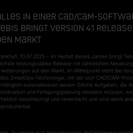
Alles in einer CAD/CAM-Softwa
Tebis bringt Version 4.1 Release
den Markt
rankfurt, 10.07.2025 – im Herbst dieses Jahres bringt Teb
ächste leistungsstarke Release mit zahlreichen Neuerun
rweiterungen auf den Markt. Im Mittelpunkt steht die revo
ebis SmartOps-Technologie, mit der sich CAD/CAM-Pro
mfänglich automatisieren lassen: Etliche Aufgaben, die 
onstruktion und Fertigungsplanung meistern müssen, w
rheblich beschleunigt und vereinfacht und sind damit jed
eproduzierbar.
getan. So lassen sich beispielsweise Verfahrbewegungen 