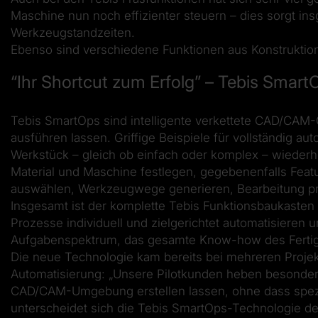
Maschine nun noch effizienter steuern – dies sorgt i
Werkzeugstandzeiten.
Ebenso sind verschiedene Funktionen aus Konstruktion
“Ihr Shortcut zum Erfolg” – Tebis Smar
Tebis SmartOps sind intelligente verkettete CAD/CAM-O
ausführen lassen. Griffige Beispiele für vollständig 
Werkstück – gleich ob einfach oder komplex – wiederho
Material und Maschine festlegen, gegebenenfalls Fea
auswählen, Werkzeugwege generieren, Bearbeitung p
Insgesamt ist der komplette Tebis Funktionsbaukasten
Prozesse individuell und zielgerichtet automatisieren
Aufgabenspektrum, das gesamte Know-how des Fertigu
Die neue Technologie kam bereits bei mehreren Projek
Automatisierung: „Unsere Pilotkunden heben besonders
CAD/CAM-Umgebung erstellen lassen, ohne dass speziel
unterscheidet sich die Tebis SmartOps-Technologie de