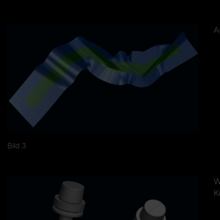
A
Bild 3
W
K