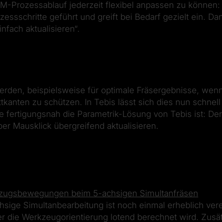
M-Prozessablauf jederzeit flexibel anpassen zu können:
ssschritte geführt und greift bei Bedarf gezielt ein. Da
infach aktualisieren“.
erden, beispielsweise für optimale Fräsergebnisse, wenn 
kanten zu schützen. In Tebis lässt sich dies nun schnell
 wie fertigungsnah die Parametrik-Lösung von Tebis ist: 
er Mausklick übergreifend aktualisieren.
kzugsbewegungen beim 5-achsigen Simultanfräsen
ige Simultanbearbeitung ist noch einmal erheblich vere
er die Werkzeugorientierung lotend berechnet wird. Zusä