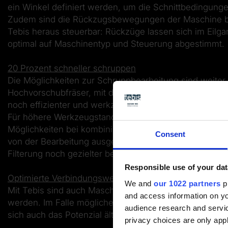
ein Winkel definiert werden, um die Schnittbedingung
Zudem sind die Rückzugsbewegungen der Maschine bei 
Tebis heraus steuerbar: Rückzüge lassen sich im Eil
optimal auf Maschinentyp und Steuerung abgestimmt.
20 Prozent schneller schruppen
Die Möglichkeiten zur Schruppbearbeitung sind weiter
Hochvorschubfräser, mit denen vor allem bei großen B
noch effizienter und werkzeugschonender einsetzen.
Für höhere Werkzeugstandzeiten und eine bis zu 20 P
Möglichkeiten bei kombinierten Schruppoperationen: 
Consent
von der Bearbeitung ausgenommen werden, lässt sich 
Filterung noch gezielter beeinflussen.
Responsible use of your dat
Optimierte Verbindungswege für 3-Achs-Bearbeitungs
We and
our 1022 partners
pr
Mit Tebis sind auch Maschinensteuerungen voll kontroll
and access information on yo
werden. Im Falle möglicher Kollisionen wird der Verbi
audience research and servi
sich auch das Potenzial älterer 3-Achs-Bearbeitungsze
privacy choices are only app