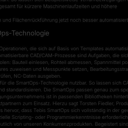
nsgesamt für kürzere Maschinenlaufzeiten und höhere
 und Flächenrückführung jetzt noch besser automatisier
tOps-Technologie
perationen, die sich auf Basis von Templates automatisi
automatisierbare CAD/CAM-Prozesse sind Aufgaben, die si
len: Bauteil einlesen, Rohteil abmessen, Spannmittel pos
tures zuweisen und Messpunkte setzen, Bearbeitungsstra
rüfen, NC-Daten ausgeben.
 für die SmartOps-Technologie nutzbar. So lassen sich
 und standardisieren. Die SmartOps passen genau zum sp
ngsunternehmens ist in passenden Bibliotheken hinter
tpartnern zum Einsatz. Hierzu sagt Torsten Fiedler, Pro
 hervor, dass Tebis SmartOps sich vollständig in der g
le Scripting- oder Programmierkenntnisse erforderlich 
utlich von unseren Konkurrenzprodukten. Begeistert sin