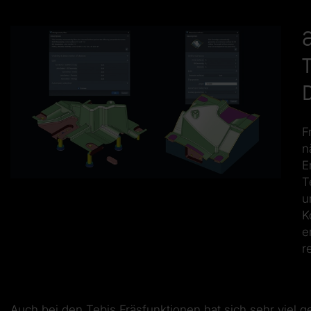
F
n
E
T
u
K
e
r
Auch bei den Tebis Fräsfunktionen hat sich sehr viel 