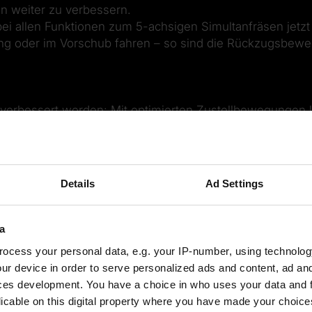
en weiter zu verbessern.
allen Funktionen zum 5-achsigen Simultanfräsen jetzt 
gang oder im Vorschub fahren – so sind die Rückzugsbe
 verbessert worden: Mit optimierten Zustellbewegungen 
auteilen sehr hohe Zeitspanvolumina erzielt werden kön
rozent schnellere Bearbeitung auf der Maschine sorgen
Wenn beim Schruppen mit Bereichsverkleinerung bestim
Details
Ad Settings
die nachfolgende Bearbeitung über zusätzliche Möglichk
a
zentren
ocess your personal data, e.g. your IP-number, using technolog
ierbar, bei denen im Eilgang die Linearachsen nicht sync
ur device in order to serve personalized ads and content, ad a
ndungsweg automatisch auf einer sicheren Höhe erzeugt. 
ces development. You have a choice in who uses your data and 
ntren voll ausnutzen: Die Maschine stellt maximal schnel
licable on this digital property where you have made your choic