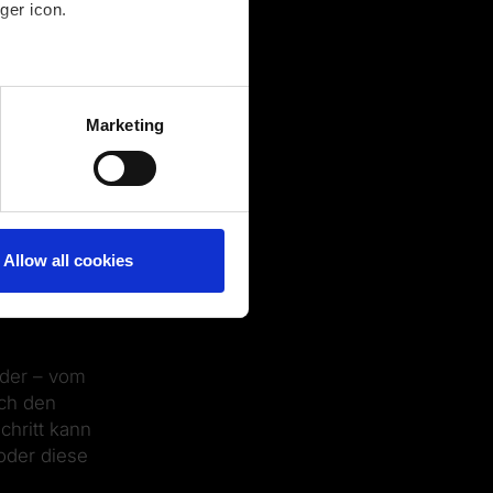
ger icon.
several meters
Marketing
nalog zur
ails section
.
licher
r die
rden: Sie
Allow all cookies
der – vom
rch den
hritt kann
oder diese