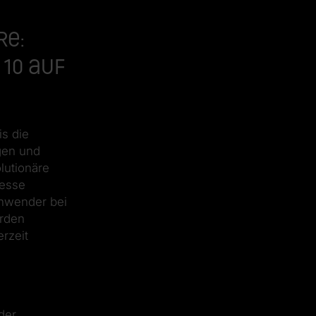
re:
 10 auf
is die
gen und
lutionäre
zesse
Anwender bei
erden
erzeit
der