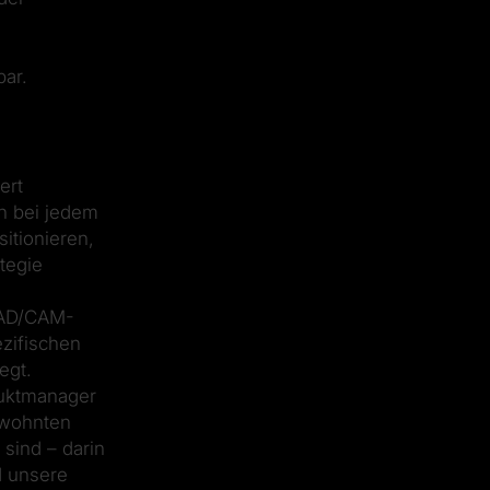
bar.
ert
ch bei jedem
itionieren,
tegie
 CAD/CAM-
ezifischen
legt.
duktmanager
ewohnten
sind – darin
d unsere