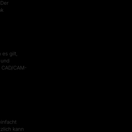
 Der
nk
es gilt,
 und
Der CAD/CAM-
infacht
tzlich kann