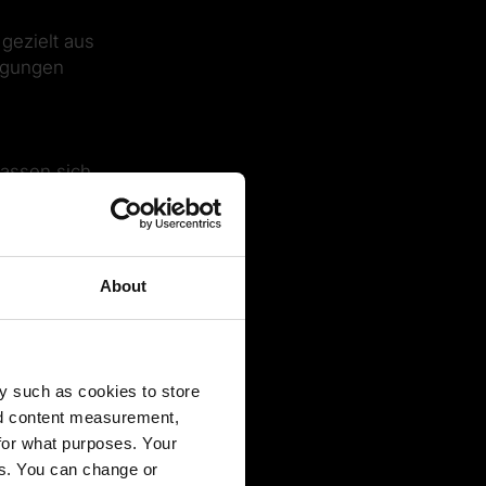
gezielt aus
wegungen
lassen sich
nen, nun
 zudem neue
mte Bereiche
About
eiten zur
y such as cookies to store
hronisiert
nd content measurement,
So lässt
for what purposes. Your
l zu.
es. You can change or