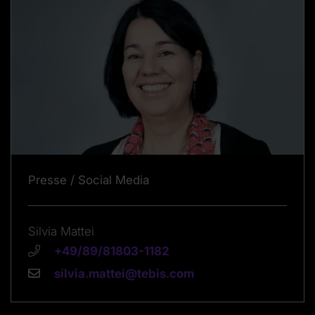
Presse / Social Media
Silvia Mattei
+49/89/81803-1182
silvia.mattei@tebis.com