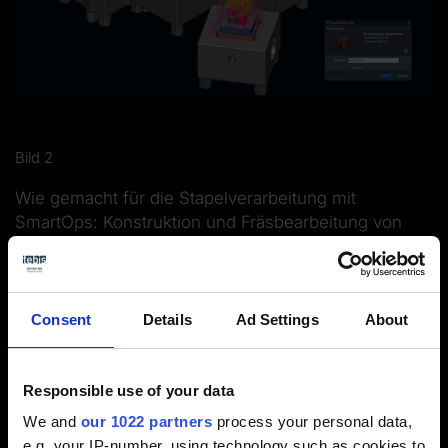
Bild 2
Wie gemacht für die Stapelverarbeitung mit
SmartOps: Konstruktion und Fräsbearbeitung von
Elektroden.
Consent
Details
Ad Settings
About
Responsible use of your data
We and
our 1022 partners
process your personal data,
e.g. your IP-number, using technology such as cookies to