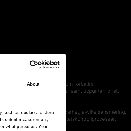
m för att underlätta såväl som förbättra
About
valitetsrelaterade aktiviteter samt uppgifter för att
m inspektion, provning, spårbarhet, avvikelsehantering,
y such as cookies to store
sera och effektivisera kvalitetskontrollprocesser,
nd content measurement,
rder.
for what purposes. Your