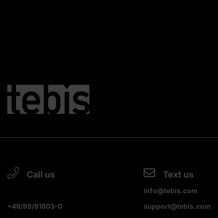
Call us
Text us
info@tebis.com
+49/89/81803-0
support@tebis.com