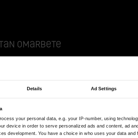
utan omarbete
knik som används för att använda datorprogram samt syste
Details
Ad Settings
i. CAQ-system används för att hantera såväl som övervaka k
fastställda kvalitetsstandarder samt föreskrifter.
a
tioner för att hantera kvalitetsrelaterade processer såso
ocess your personal data, e.g. your IP-number, using technolog
portering. Genom att använda CAQ-system kan man automati
ur device in order to serve personalized ads and content, ad a
t i realtid samt säkerställa efterlevnad av kvalitetsstanda
ces development. You have a choice in who uses your data and 