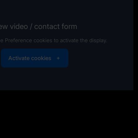
ew video / contact form
e Preference cookies to activate the display.
Activate cookies