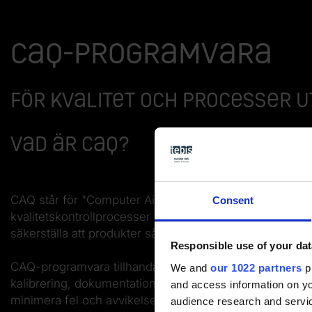
CAQ-programvara
För kvalitet och processer 
Vad är CAQ?
CAQ står för "Computer Aided Quality" och det är en te
Consent
kvalitetskontrollprocesser inom tillverkning och industr
säkerställa att produkter såväl som processer uppfyller 
Responsible use of your dat
CAQ-programvara tillhandahåller verktyg såväl som funk
We and
our 1022 partners
pr
kalibrering, dokumentation, statistisk analys samt rap
and access information on yo
minimera fel och avvikelser, övervaka produktionskvalite
audience research and servi