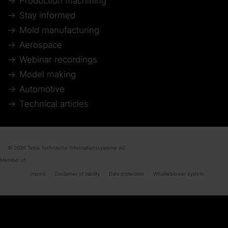
Production machining
Stay informed
Mold manufacturing
Aerospace
Webinar recordings
Model making
Automotive
Technical articles
© 2026 Tebis Technische Informationssysteme AG
Member of:
Imprint
Disclaimer of liability
Data protection
Whistleblower system