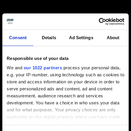
Raggiungi i tuoi obiettivi con
maggiore facilità grazie al
software CAD/CAM
Consent
Details
Ad Settings
About
Responsible use of your data
La precisione del set-up virtuale deriva dal fatto che
We and
our 1022 partners
process your personal data,
il software CAD/CAM utilizza i gemelli digitali della
e.g. your IP-number, using technology such as cookies to
macchina, dei dispositivi di serraggio e degli utensili.
store and access information on your device in order to
I parametri reali del tuo ambiente di produzione sono
serve personalized ads and content, ad and content
memorizzati nel software, e sono collegati in modo
measurement, audience research and services
associativo. Durante il set-up virtuale, l'utente riceve
development. You have a choice in who uses your data
suggerimenti nei menu a tendina: ad esempio, i
and for what purposes. Your privacy choices are only
dispositivi di serraggio appropriati per la macchina
applicable on this digital property where you have made
selezionata
.
your choices. You can change or withdraw your consent
any time from the Cookie Declaration or by clicking on