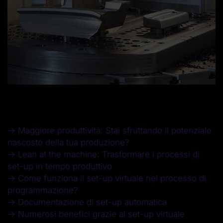
→ Maggiore produttività: Stai sfruttando il potenziale
nascosto della tua produzione?
→ Lean at the machine: Trasformare i processi di
set-up in tempo produttivo
→ Come funziona il set-up virtuale nel processo di
programmazione?
→ Documentazione di set-up automatica
→ Numerosi benefici grazie al set-up virtuale