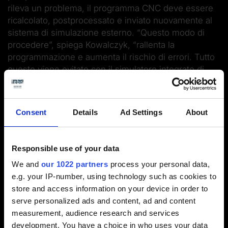
rileva un problema, il programma CNC deve essere
ricalcolato, postprocessato e inviato nuovamente al
sistema di simulazione esterno. “Questo modo di
procedere”, spiega Kowalczyk, “rallenta la
programmazione e aumenta il rischio di errori. Tutto
questo viene evitato con il simulatore integrato di
Tebis”.
Consent
Details
Ad Settings
About
Responsible use of your data
We and
our 1022 partners
process your personal data,
Programmi standardizzati e più
e.g. your IP-number, using technology such as cookies to
velocità grazie all’automazione
store and access information on your device in order to
serve personalized ads and content, ad and content
measurement, audience research and services
Per quanto la simulazione sia importante, il processo
development. You have a choice in who uses your data
di Integrity comprende molto di più. “Le funzioni