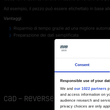
Ad esempio, il pezzo può essere etichettato in base al
Vantaggi
:
Risparmio di tempo grazie ad una migliore autom
Preparazione dei dati semplificata
Consent
Responsible use of your dat
We and
our 1022 partners
pr
and access information on yo
CAD – Reverse engineering
audience research and servi
privacy choices are only app