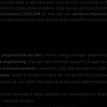
 che permette di lavorare aree simmetriche rotazionali su
etodo di produzione moderno crea nuove opportunità per 
ico sistema CAD/CAM
sul mercato con
tornitura interpol
n sottosquadra con una qualità della superficie ecceziona
a
preparazione dei dati
: crea e collega stringhe parametri
e engineering
: crea più velocemente superfici di appros
ga automaticamente
i parametri CAD alle lavorazioni CAM
sibile
: estrai e modifica singoli NCJob da NCSet e lavoraz
isione gli assi della macchina e la direzione dell'utensile
nzione automatica delle collisioni con disimpegno in dire
l materiale residuo