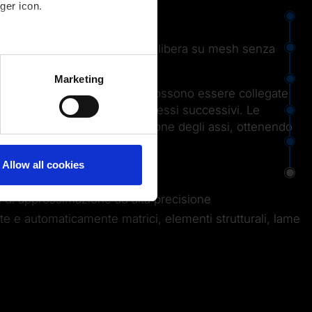
ger icon.
⬤
e superfici planari e a forma libera su mesh senza
⬤
several meters
tria di riferimento.
Marketing
⬤
zione ad alta precisione che possono essere collegate
ails section
.
 modo parametrico per i processi successivi. Le
⬤
 automaticamente alla direzione degli assi, ottenendo
un semplice click.
⬤
Allow all cookies
⬤
 di approssimazione ad alta precisione
e e automaticamente matrici, elementi strutturali, lame