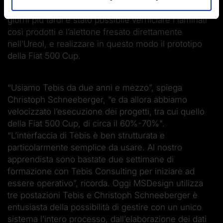
laminazione per i componenti del prototipo. Pochi
giorni più tardi è stato possibile verniciare i laminati
così prodotti e l’alettone fresato direttamente
nell’Ureol, e realizzare in questo modo il prototipo
della Fiat 500 Cup.
“Usiamo Tebis da due anni e mezzo”, spiega
Christoph Schneeberger, “e da allora abbiamo
velocizzato l’esecuzione dei progetti, tra cui quello
della Fiat 500 Cup, di circa il 60%-70%".
“L’interfaccia di Tebis è ben strutturata e
particolarmente semplice da usare. Al nostro
apprendista sono bastate due settimane di
formazione con Tebis Consulting per iniziare ad
essere operativo”, ricorda. Oggi MS­Design utilizza
tre postazioni Tebis e Christoph Schneeberger è
entusiasta della possibilità di gestire con un unico
sistema l’intero processo, dall’elaborazione dei dati