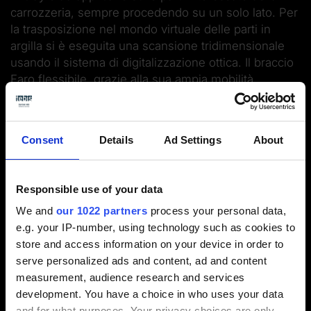
carrozzeria, sempre procedendo su un solo lato. Per
la trasposizione nel mondo virtuale delle parti in
argilla si è eseguita una scansione tridimensionale
usando il sistema di digitalizzazione ottica. Il braccio
Faro flessibile, grazie alla sua ampia mobilità
spaziale, permette di acquisire velocemente e con la
massima completezza anche oggetti molto
complessi. Poche ore più tardi, i dati del modello in
Consent
Details
Ad Settings
About
clay erano già disponibili come mesh nel sistema
Tebis.
Responsible use of your data
We and
our 1022 partners
process your personal data,
e.g. your IP-number, using technology such as cookies to
store and access information on your device in order to
serve personalized ads and content, ad and content
measurement, audience research and services
Gli stampi per la prototipazione
development. You have a choice in who uses your data
and for what purposes. Your privacy choices are only