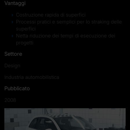
Vantaggi
Costruzione rapida di superfici
Processi pratici e semplici per lo straking delle
superfici
Netta riduzione dei tempi di esecuzione dei
progetti
Settore
Design
Industria automobilistica
Pubblicato
2008