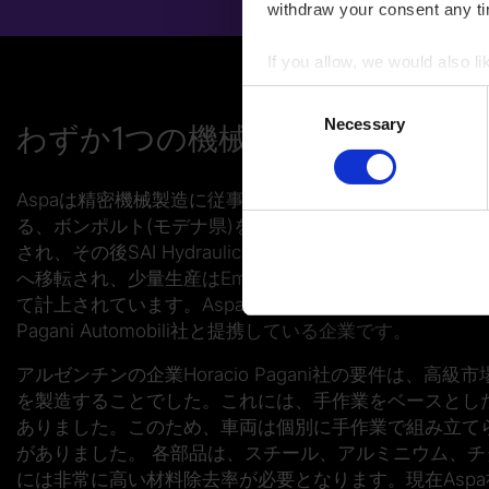
withdraw your consent any tim
If you allow, we would also lik
Collect information a
Consent
Identify your device by
Necessary
Selection
わずか1つの機械サイクルで卓越
Find out more about how your
Aspaは精密機械製造に従事する製造業者で、エミリア
You can change or revoke yo
る、ボンポルト(モデナ県)を本拠地としています。 Asp
Imprint
|
Data protection
|
D
され、その後SAI Hydraulicグループに合併されま
へ移転され、少量生産はEmilia州の工場に集約されま
て計上されています。Aspa社は、 主に複雑形状設計
Pagani Automobili社と提携している企業です。
アルゼンチンの企業Horacio Pagani社の要件は、
を製造することでした。これには、手作業をベースとし
ありました。このため、車両は個別に手作業で組み立て
がありました。 各部品は、スチール、アルミニウム、
には非常に高い材料除去率が必要となります。現在Aspa社