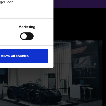
ger icon.
several meters
Marketing
ails section
.
Allow all cookies