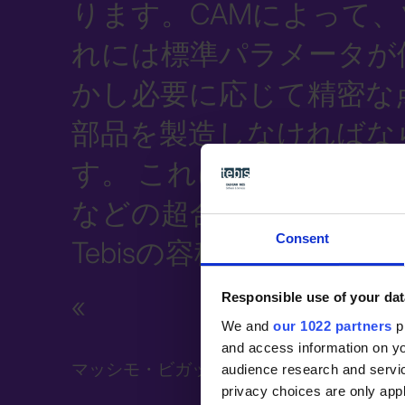
ります。CAMによって
れには標準パラメータが
かし必要に応じて精密な
部品を製造しなければな
す。 これにより、機械
などの超合金の場合、ツ
Consent
Tebisの容積測定によ
Responsible use of your dat
We and
our 1022 partners
pr
and access information on yo
マッシモ・ビガットン氏, 技術部門管理責任者, Asp
audience research and servi
privacy choices are only app