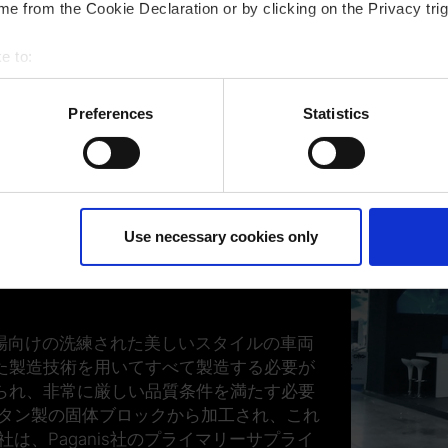
e from the Cookie Declaration or by clicking on the Privacy trig
e to:
bout your geographical location which can be accurate to within 
 actively scanning it for specific characteristics (fingerprinting)
Preferences
Statistics
した加工品質を実現
 personal data is processed and set your preferences in the
det
州の「モーターバレイ」と呼ばれる地域にあ
ur consent at any time. (Change cookie settings)
a社は、70年代に農機製造企業として設立
isclaimer of liability
した。 時代とともに、大量生産の拠点が東地方
Use necessary cookies only
した。売上高のほぼ半分は、この工場によっ
を専門としており、スポーツカーメーカーの
高級市場向けの洗練された美しいスタイルの車両
た製造技術を用いてすべて製造する必要が
られ、非常に厳しい品質条件を満たす必要
チタン製の固体ブロックから加工され、これ
は、Paganis社のプライマリーサプライ