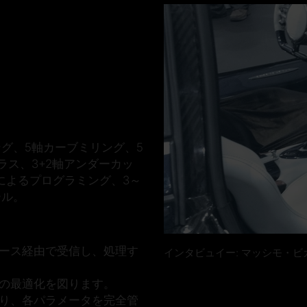
ング、5軸カーブミリング、5
ラス、3+2軸アンダーカッ
によるプログラミング、3～
ール。
ース経由で受信し、処理す
インタビュイー: マッシモ・ビ
の最適化を図ります。
り、各パラメータを完全管