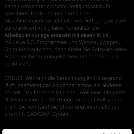
denen Anwender erprobte Fertigungsabläufe
speichern. Nach und nach erhält der
Maschinenbauer so sein internes Fertigungswissen
standardisiert in digitalen Templates. Die
Arbeitsplanvorlage entsteht mit einem Klick
,
inklusive NC-Programmen und Werkzeugwegen.
Ohne Mehraufwand, denn findet die Software keine
Fräsbereiche zu Anlageflächen, bleibt dieser Job
deaktiviert.
BONUS: Während die Berechnung im Hintergrund
läuft, bearbeitet der Anwender schon ein anderes
Bauteil. Das Ergebnis ist sicher, weil eine integrierte
NC-Simulation die NC-Programme auf Kollisionen
prüft. Sie verifiziert die Steuerungsinformationen
direkt im CAD/CAM-System.