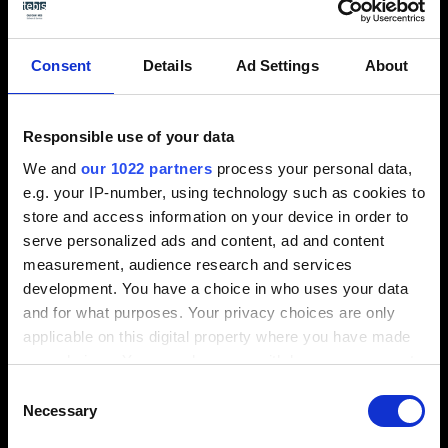
Consent
Details
Ad Settings
About
Responsible use of your data
We and
our 1022 partners
process your personal data,
e.g. your IP-number, using technology such as cookies to
store and access information on your device in order to
serve personalized ads and content, ad and content
measurement, audience research and services
Station 5 – Maschine real rüsten
development. You have a choice in who uses your data
and for what purposes. Your privacy choices are only
Geprüfte NC-Programme kommen im
applicable on this digital property where you have made
Steuerungsformat an die Maschine. Das Ergebnis
your choices. You can change or withdraw your consent
des virtuellen Rüstens steht dem
any time from the Cookie Declaration or by clicking on
Consent
Maschinenbediener ohne Informationsverlust zur
the Privacy trigger icon.
Necessary
Selection
Verfügung. Die digitale Dokumentation liefert
eindeutige Angaben: