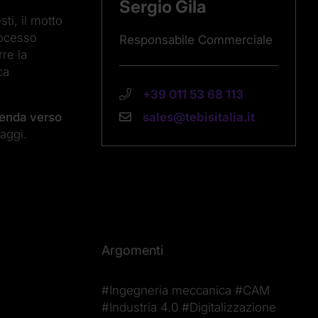
Sergio Gila
i, il motto
rocesso
Responsabile Commerciale
rre la
ca
+39 011 53 68 113
sales@tebisitalia.it
zienda verso
taggi.
Argomenti
#Ingegneria meccanica
#CAM
#Industria 4.0
#Digitalizzazione