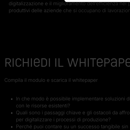
digitalizzazione e il miglioramento dell’efficienza nei
produttivi delle aziende che si occupano di lavorazi
Richiedi il whitepap
Compila il modulo e scarica il whitepaper
In che modo è possibile implementare soluzioni dig
con le risorse esistenti?
Quali sono i passaggi chiave e gli ostacoli da affr
per digitalizzare i processi di produzione?
Perché puoi contare su un successo tangibile sin 