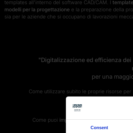
templates all'interno del software CAD/CAM. I
template
modelli per la progettazione
e la preparazione della pro
sia per le aziende che si occupano di lavorazioni mecca
"Digitalizzazione ed efficienza dei 
per una maggio
Come utilizzare subito le proprie risorse per a
rapido rit
Cosa
ti aspetta nel
Perché puoi contar
Come puoi
implementare i cambiamenti su
Consent