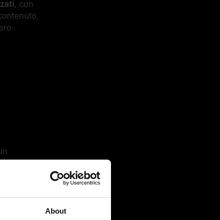
zati
, con
 contenuto,
ero.
 un
?
About