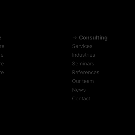
e
Consulting
re
Services
re
Industries
re
Seminars
re
References
Our team
News
Contact