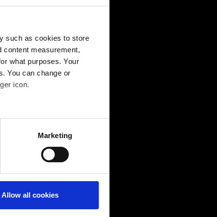
y such as cookies to store
nd content measurement,
for what purposes. Your
es. You can change or
ger icon.
several meters
Marketing
ails section
.
Allow all cookies