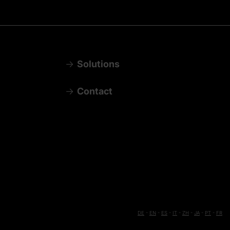
Solutions
Contact
DE
-
EN
-
ES
-
IT
-
ZH
-
JA
-
PT
-
FR