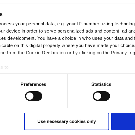
chiedi il whitepaper
a
ocess your personal data, e.g. your IP-number, using technolog
ur device in order to serve personalized ads and content, ad a
ces development. You have a choice in who uses your data and 
n soluzioni
licable on this digital property where you have made your choic
e from the Cookie Declaration or by clicking on the Privacy trig
meccanica
e to:
bout your geographical location which can be accurate to within 
lizzazione?
 actively scanning it for specific characteristics (fingerprinting)
Preferences
Statistics
 trarre
 personal data is processed and set your preferences in the
det
ur consent at any time. (Change cookie settings)
isclaimer of liability
Use necessary cookies only
la