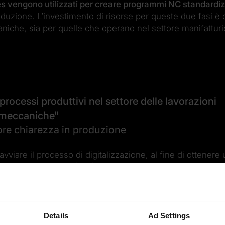
s vengono utilizzati per creare programmi NC standardiz
duzione. L’investimento di risorse per queste due fasi è
niche, sia per quelle che operano nel settore manifatturi
processi produttivi nel settore delle lavorazioni
meccaniche"
re chiarezza in produzione
vviare il processo di digitalizzazione, al fine di ottenere
orno d'investimento (ROI)?
 percorso verso la digitalizzazione?
e su
risultati concreti sin dall'inizio?
ccessivi
, e quali sono gli ostacoli che potresti incontrare
Details
Ad Settings