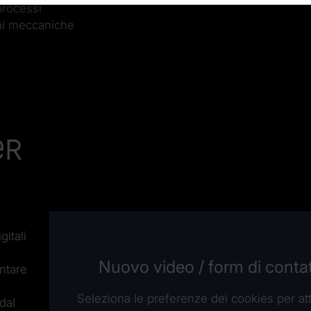
 processi
oni meccaniche
er
itali
Nuovo video / form di conta
ontare
Seleziona le preferenze dei cookies per att
dal