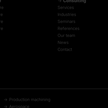
e
Consulting
re
Services
re
Industries
re
Seminars
re
References
Our team
News
Contact
Production machining
Aerospace