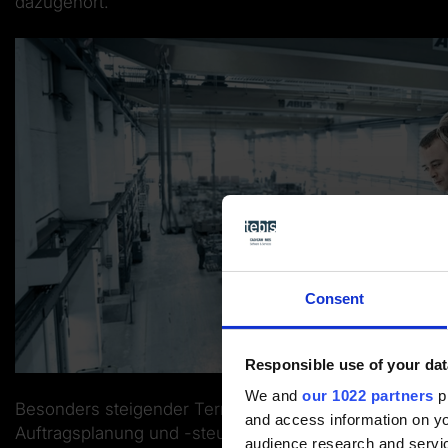
dazugehört.
Consent
Responsible use of your dat
We and
our 1022 partners
pr
Besonders steigender Termindruck erfordert eine imme
and access information on yo
Auftragsplanung und -steuerung. Aufbauend auf bewä
audience research and servi