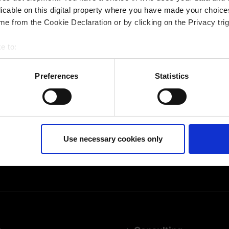
LeiS: Die Software liefert
licable on this digital property where you have made your choic
en und erstellt
e from the Cookie Declaration or by clicking on the Privacy trig
u fertigen.
e to:
bout your geographical location which can be accurate to within 
 actively scanning it for specific characteristics (fingerprinting)
Preferences
Statistics
 personal data is processed and set your preferences in the
det
ur consent at any time. (Change cookie settings)
isclaimer of liability
Use necessary cookies only