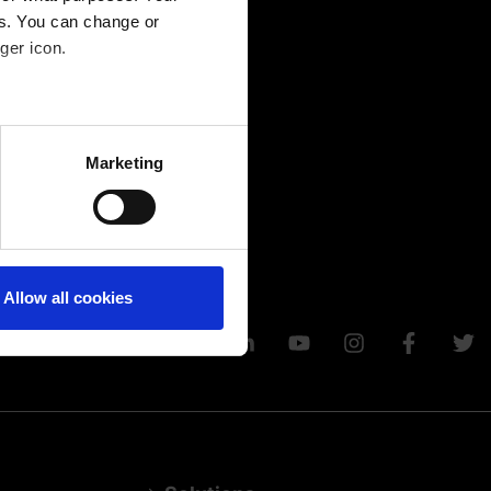
es. You can change or
ger icon.
several meters
Marketing
ails section
.
Allow all cookies