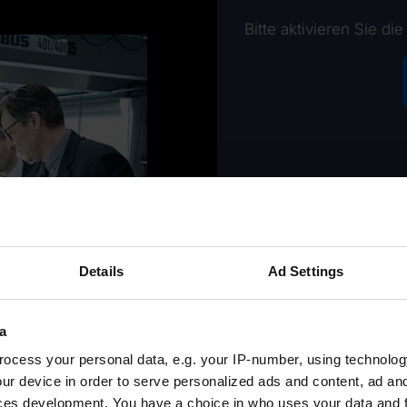
Bitte aktivieren Sie di
Details
Ad Settings
a
ocess your personal data, e.g. your IP-number, using technolog
r effizientere
ur device in order to serve personalized ads and content, ad a
hrte
ces development. You have a choice in who uses your data and 