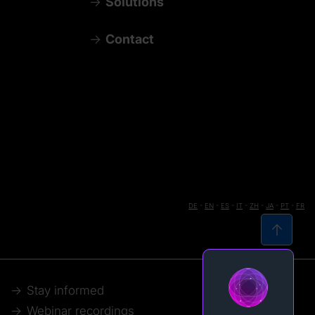
Solutions
Contact
DE
-
EN
-
ES
-
IT
-
ZH
-
JA
-
PT
-
FR
Stay informed
Webinar recordings