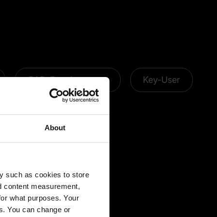
CAD-Erweiterungen
Key-User
About
y such as cookies to store
nd content measurement,
for what purposes. Your
es. You can change or