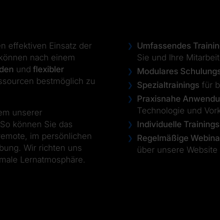
n effektiven Einsatz der
Umfassendes Traini
 können nach einem
Sie und Ihre Mitarbeit
iden
und
flexibler
Modulares Schulung
essourcen bestmöglich zu
Spezialtrainings
für 
Praxisnahe Anwend
Technologie und Vor
nem unserer
 So können Sie das
Individuelle Trainings
remote, im persönlichen
Regelmäßige Webinar
bung. Wir richten uns
über unsere Website
imale Lernatmosphäre.