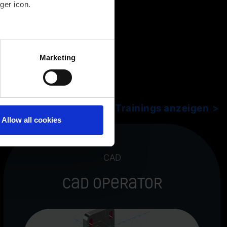
ger icon.
several meters
Marketing
ails section
.
Alle Trainings anzeigen
Allow all cookies
CAD
CAD Operator