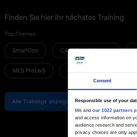
Finden Sie hier Ihr nächstes Training
Top Themen
SmartOps
CAM-Erweiterungen
C
MES ProLeiS
Online-Trainings
Consent
Responsible use of your dat
Alle Trainings anzeigen
We and
our 1022 partners
pr
and access information on yo
audience research and servi
privacy choices are only app