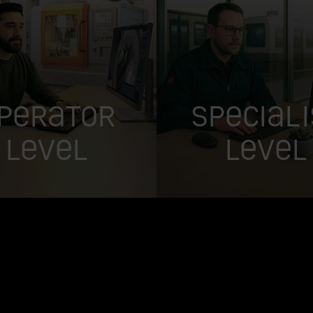
perator
Speciali
Level
Level