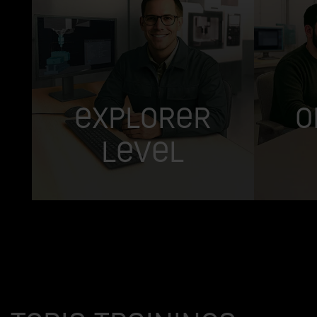
Explorer
O
Level