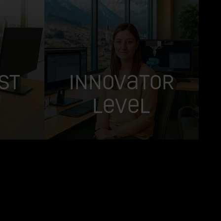
st
Innovator
Level