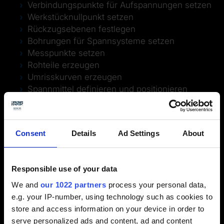
Verbindungspunkte für Aufspannungen setzen
Werkstücknullpunkt setzen
Rückzugsebenen festlegen
Bohrungen für Spannsysteme setzen
Messpunkte setzen
Rohteile erzeugen
Umrisskurven erzeugen
Spannmittel definieren und positionieren
und verschiedenes mehr
Consent
Details
Ad Settings
About
Responsible use of your data
Video / Kontaktformular anzeigen
We and
our 1022 partners
process your personal data,
e.g. your IP-number, using technology such as cookies to
Bitte aktivieren Sie die Präferenzen Cookies, um
store and access information on your device in order to
die Ansicht zu aktivieren.
serve personalized ads and content, ad and content