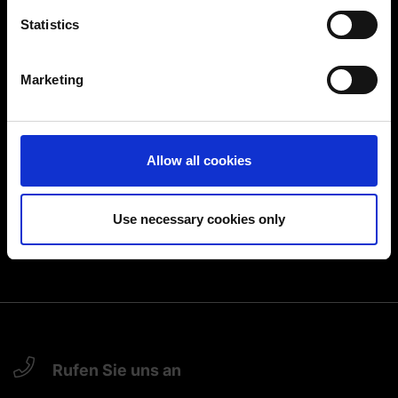
location which can be accurate to within several
meters
Statistics
Identify your device by actively scanning it for
specific characteristics (fingerprinting)
Marketing
Find out more about how your personal data is processed
and set your preferences in the
details section
.
You can change or revoke your consent at any time.
Allow all cookies
(Change cookie settings)
Imprint
|
Data protection
|
Disclaimer of liability
Use necessary cookies only
Rufen Sie uns an