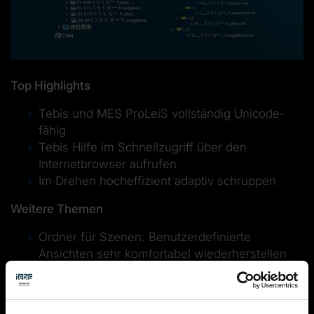
Top Highlights
Tebis und MES ProLeiS vollständig Unicode-
fähig
Tebis Hilfe im Schnellzugriff über den
Internetbrowser aufrufen
Im Drehen hocheffizient adaptiv schruppen
Weitere Themen
Ordner für Szenen: Benutzerdefinierte
Ansichten sehr komfortabel wiederherstellen
Optimierte Flächenfunktionen und verbesserte
Usability der 3D-Konstruktion
Textparameter in Arbeitsplan und NCJob