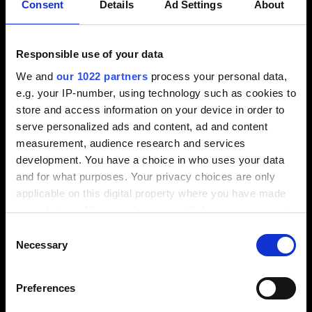
Consent
Details
Ad Settings
About
übernehmen
Verbesserte Frässtrategie “äquidistant”
Oberflächen schruppen: Bereiche komfortabel
Responsible use of your data
begrenzen
Fräsbereiche schnell und einfach aktivieren und
We and
our 1022 partners
process your personal data,
deaktivieren
e.g. your IP-number, using technology such as cookies to
store and access information on your device in order to
serve personalized ads and content, ad and content
measurement, audience research and services
development. You have a choice in who uses your data
and for what purposes. Your privacy choices are only
applicable on this digital property where you have made
Video / Kontaktformular anzeigen
your choices. You can change or withdraw your consent
any time from the Cookie Declaration or by clicking on
Bitte aktivieren Sie die Präferenzen Cookies, um
Consent
the Privacy trigger icon.
die Ansicht zu aktivieren.
Necessary
Selection
If you allow, we would also like to:
Cookies aktivieren
Preferences
Collect information about your geographical