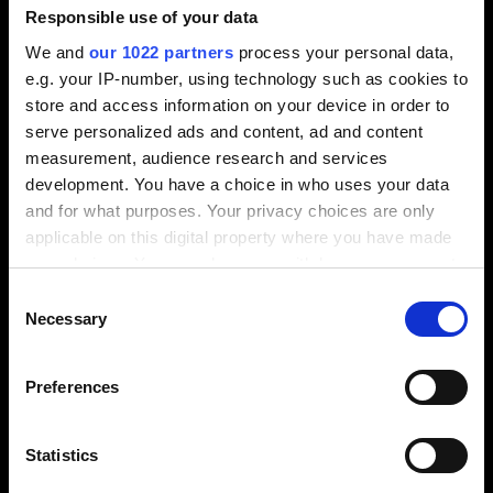
Entscheidungsträger überzeugte. „Klar und
Responsible use of your data
strukturiert wurden die Schwachstellen erfasst und
We and
our 1022 partners
process your personal data,
Vorschläge zur Optimierung unterbreitet. Zum
e.g. your IP-number, using technology such as cookies to
richtigen Zeitpunkt haben wir uns für diesen Weg
store and access information on your device in order to
der Prozessberatung durch Tebis Consulting
serve personalized ads and content, ad and content
entschieden“, so der Betriebsleiter Jürgen Müller.
measurement, audience research and services
development. You have a choice in who uses your data
and for what purposes. Your privacy choices are only
applicable on this digital property where you have made
your choices. You can change or withdraw your consent
any time from the Cookie Declaration or by clicking on
Consent
the Privacy trigger icon.
Necessary
Selection
Realisierung der
Einsparpotenziale
If you allow, we would also like to:
Preferences
Collect information about your geographical
Schnell war klar, dass die vorgeschlagenen
location which can be accurate to within several
Optimierungsmaßnahmen so rasch wie möglich
meters
Statistics
umgesetzt werden müssen. Die Aufgabe des Tebis
Identify your device by actively scanning it for