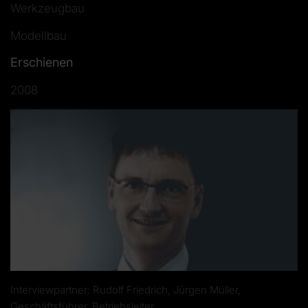
Werkzeugbau
Modellbau
Erschienen
2008
Interviewpartner: Rudolf Friedrich, Jürgen Müller,
Geschäftsführer, Betriebsleiter