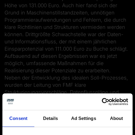
Höhe von 131.000 Euro. Auch hier fand sich der
Grund in Maschinenstillstandzeiten, unnötigen
Programmieraufwendungen und Fehlern, die durch
klare Richtlinien und Strukturen vermieden werden
können. Drittgrößte Schwachstelle war der Daten-
und Informationsfluss, der mit einem jährlichen
Einsparpotenzial von 111.000 Euro zu Buche schlägt.
Aufbauend auf diesen Ergebnissen war es jetzt
möglich, umfassende Maßnahmen für die
Realisierung dieser Potenziale zu erarbeiten.
Neben der Entwicklung des idealen Soll­-Prozesses,
wurden der Leitung von FMF klare
Strukturierungsvorschläge, Datenflusspläne und
Wirtschaftlichkeitsanalysen sowie die benötigten
Maßnahmen zur Zielerreichung präsentiert. Am Ende
stand eine Return on Invest (ROI)­Berechnung, die
Consent
Details
Ad Settings
About
den Nutzen der Prozessoptimierung und der
geplanten Investitionen nochmals bekräftigte und die