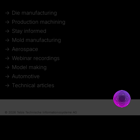
Die manufacturing
Production machining
Stay informed
Mold manufacturing
Aerospace
Webinar recordings
Model making
Automotive
Technical articles
© 2026 Tebis Technische Informationssysteme AG
Mitglied bei:
Imprint
Disclaimer of liability
Data protection
Whistleblower system