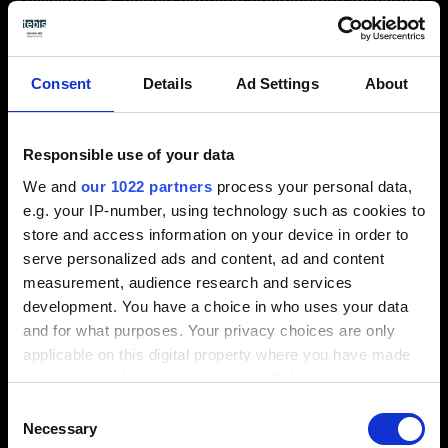
Kollisionen 5-achsig simultan ausweichen möchten
oder den Fräsbereich indexiert bearbeiten wollen.
Alternativ können Sie – und das ist neu – unter
Berücksichtigung der kompletten Kopfgeometrie den
Consent
Details
Ad Settings
About
Bearbeitungsbereich automatisch verkleinern – das
geht beim Drehen genauso wie beim Fräsen.
Standardisierte Schablonen helfen bei der
Responsible use of your data
Entscheidung. Der Maschinenbediener muss sich
We and
our 1022 partners
process your personal data,
über Kollisionen keine Gedanken machen, sondern
e.g. your IP-number, using technology such as cookies to
kann sich voll auf die Fertigung konzentrieren.
store and access information on your device in order to
serve personalized ads and content, ad and content
measurement, audience research and services
development. You have a choice in who uses your data
and for what purposes. Your privacy choices are only
applicable on this digital property where you have made
your choices. You can change or withdraw your consent
Spannmittelbibliothek komplettiert virtuelle
any time from the Cookie Declaration or by clicking on
Consent
Prozessbibliotheken
the Privacy trigger icon.
Necessary
Selection
⬤